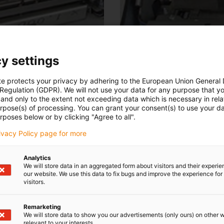
y settings
te protects your privacy by adhering to the European Union General
 Regulation (GDPR). We will not use your data for any purpose that y
and only to the extent not exceeding data which is necessary in relat
urpose(s) of processing. You can grant your consent(s) to use your da
odukten
rposes below or by clicking "Agree to all".
rivacy Policy page for more
Analytics
We will store data in an aggregated form about visitors and their experi
s den verschiedensten Bereichen finden Sie 
our website. We use this data to fix bugs and improve the experience for 
visitors.
zfall
Remarketing
We will store data to show you our advertisements (only ours) on other 
relevant to your interests.