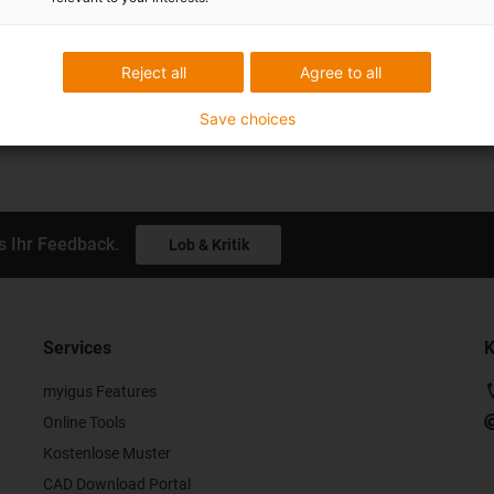
Reject all
Agree to all
Save choices
s Ihr Feedback.
Lob & Kritik
Services
K
myigus Features
Online Tools
Kostenlose Muster
CAD Download Portal