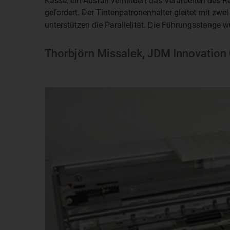
Kasse, ein Ausfall verhindert das Verarbeiten des R
gefordert. Der Tintenpatronenhalter gleitet mit zw
unterstützen die Parallelität. Die Führungsstange 
Thorbjörn Missalek, JDM Innovatio