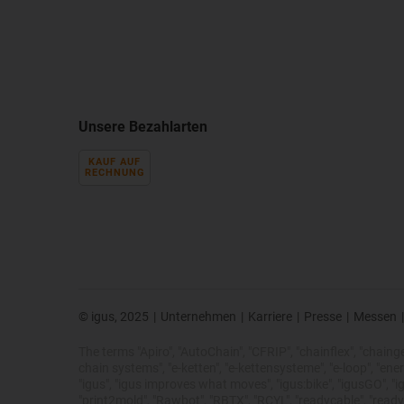
Unsere Bezahlarten
KAUF AUF
RECHNUNG
© igus, 2025
|
Unternehmen
|
Karriere
|
Presse
|
Messen
|
The terms "Apiro", "AutoChain", "CFRIP", "chainflex", "chainge",
chain systems", "e-ketten", "e-kettensysteme", "e-loop", "energy 
"igus", "igus improves what moves", "igus:bike", "igusGO", "ig
"print2mold", "Rawbot", "RBTX", "RCYL", "readycable", "readych