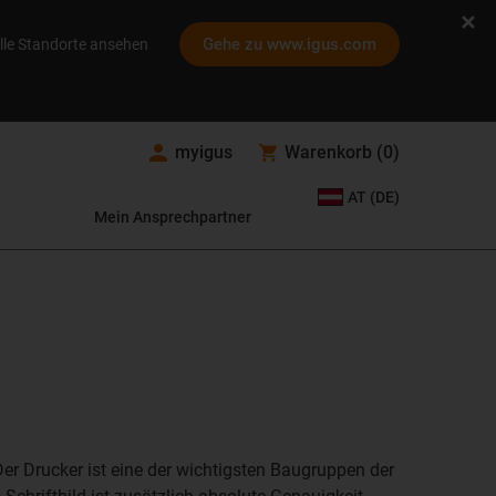
Gehe zu www.igus.com
lle Standorte ansehen
myigus
Warenkorb
(
0
)
AT (DE)
Mein Ansprechpartner
er Drucker ist eine der wichtigsten Baugruppen der