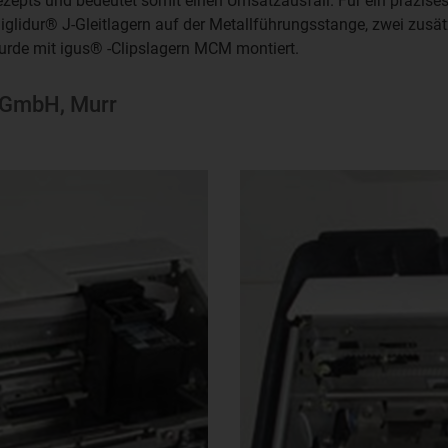
ezepts und bedeutet somit einen Umsatzausfall. Für ein präzises 
ei iglidur® J-Gleitlagern auf der Metallführungsstange, zwei zu
wurde mit igus® -Clipslagern MCM montiert.
n GmbH, Murr