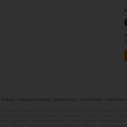
F
B
S
Einkauf
|
Wegbeschreibung
|
Datenschutz
|
Cookie Policy
|
Verfahrens
 "chains for cranes", "ConProtect", "cradle-chain", "CTD", "drygear", "drylin",
chain", "energy chain systems", "enjoyneering", "e-skin", "e-spool", "fixflex", "f
utex", "iguverse", "iguversum", "kineKIT", "kopla", "manus", "motion plastics"
ain", "ReBeL", "ReCyycle", "reguse", "robolink", "Rohbot", "savfe", "speedigu