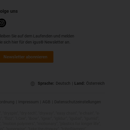
olge uns
leiben Sie auf dem Laufenden und melden
ie sich hier für den igus® Newsletter an.
Newsletter abonnieren
Sprache:
Deutsch
|
Land:
Österreich
ordnung
|
Impressum
|
AGB
|
Datenschutzeinstellungen
 "dryspin", "dry-tech", "dryway", "easy chain", "e-chain", "e-
lizz", "i.Cee", "ibow", "igear", "iglidur", "igubal", "igumid",
, "motion polymers", "motionary", "plastics for longer life",
s", "superwise", "take the dryway", "tribofilament",