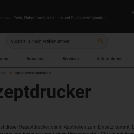
A
ren wie Preis, Einkaufsmöglichkeiten und Produktverfügbarkeit
search
onen
Branchen
Services
Unternehmen
ele
Apothekenrezeptdrucker
zeptdrucker
st dieser Rezeptdrucker, der in Apotheken zum Einsatz kommt. D