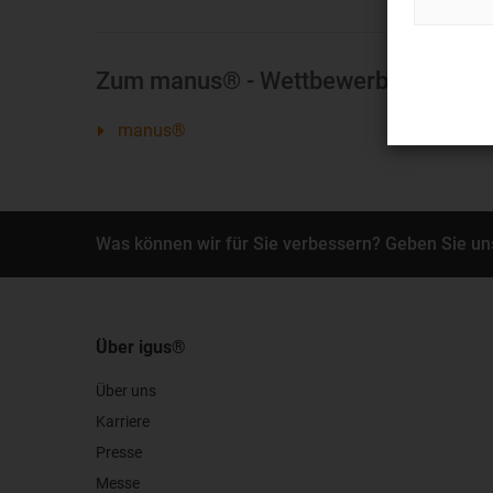
Zum manus® - Wettbewerb
manus®
Was können wir für Sie verbessern? Geben Sie un
Über igus®
Über uns
Karriere
Presse
Messe