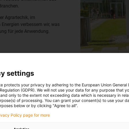
Branchen.
er Agrartechik, im
Energien verbessern wir, was
ung für jede Anwendung.
y settings
te protects your privacy by adhering to the European Union General
 Regulation (GDPR). We will not use your data for any purpose that y
and only to the extent not exceeding data which is necessary in relat
urpose(s) of processing. You can grant your consent(s) to use your da
rposes below or by clicking "Agree to all".
rivacy Policy page for more
DER motio