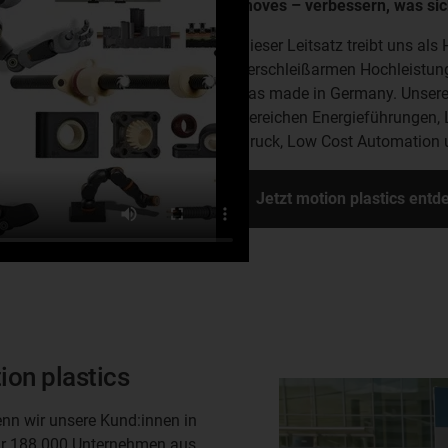
moves – verbessern, was sic
Dieser Leitsatz treibt uns als
verschleißarmen Hochleistun
das made in Germany. Unsere 
Bereichen Energieführungen, L
Druck, Low Cost Automation u
Jetzt motion plastics ent
on plastics
enn wir unsere Kund:innen in
wir 188.000 Unternehmen aus