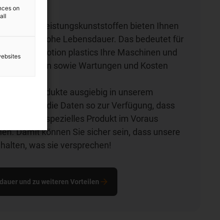
uer
ences on
all
e aus Hochleistungskunststoffen bieten Ihnen
rteil – die hohe Lebensdauer. Das bedeutet für
it unseren motion plastics Ihre Maschinen und
websites
änger nutzen sowie Wartungen und Kosten
nen.
r unsere Produkte ausgiebig in unserem
tellen Ihnen die Daten so zur Verfügung, dass
auer für Ihr spezielles Produkt im Voraus
en. Damit können Sie sicher sein, dass unsere
 halten, was sie versprechen!
dauer und zu weiteren Vorteilen