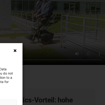
 Data
ou do not
ion to a
ta for
n plastics-Vorteil: hohe