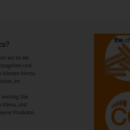
cs?
n wir es als
 umzugehen und
s können hierzu
ktion, im
wichtig: Die
as Klima, und
nserer Produkte.