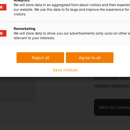
Analytics
Lebensda
We will store data in an aggregated form about visitors and their experi
our website. We use this data to fix bugs and improve the experience for 
visitors.
Unsere Produkt
einen großen Vo
Remarketing
Sie, dass Sie m
We will store data to show you our advertisements (only ours) on other 
relevant to your interests.
Anwendungen l
reduzieren kön
Dafür testen wi
Reject all
Agree to all
Testlabor und s
Sie die Lebensd
Save choices
berechnen könn
motion plastics
Mehr zur Lebens