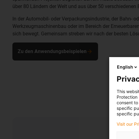
über 80 Ländern der Welt und aus über 50 verschiedenen 
In der Automobil- oder Verpackungsindustrie, der Bahn- od
Werkzeugmaschinenbau oder im Bereich der Erneuerbaren 
sich bewegt. Gemeinsam streben wir nach der besten Lös
Zu den Anwendungsbeispielen
English
Privac
This websi
Protection
consent to 
specific p
specific pu
Visit our P