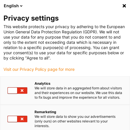
English
Bitte wählen Sie Ihren
Lieferstandort
Privacy settings
Die Auswahl der Länder-/Regionsseite kann
This website protects your privacy by adhering to the European
Union General Data Protection Regulation (GDPR). We will not
verschiedene Faktoren wie Preis,
use your data for any purpose that you do not consent to and
Einkaufsmöglichkeiten und Produktverfügbarkeit
only to the extent not exceeding data which is necessary in
beeinflussen.
relation to a specific purpose(s) of processing. You can grant
your consent(s) to use your data for specific purposes below or
Gehe zu
by clicking "Agree to all".
Alle Standorte ansehen
www.igus.com
Visit our Privacy Policy page for more
search
(
0
)
Analytics
We will store data in an aggregated form about visitors
search
and their experiences on our website. We use this data
Home
...
to fix bugs and improve the experience for all visitors.
drylin® Auslegung individueller Sonderportale
Remarketing
We will store data to show you our advertisements
(only ours) on other websites relevant to your
interests.