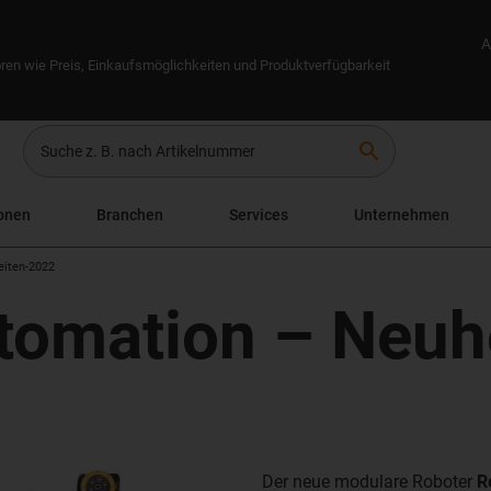
A
ren wie Preis, Einkaufsmöglichkeiten und Produktverfügbarkeit
search
onen
Branchen
Services
Unternehmen
eiten-2022
tomation – Neuh
Der neue modulare Roboter
R