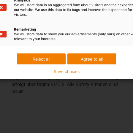
Analytics
We will store data in an aggregated form about visitors and their experi
our website. We use this data to fix bugs and improve the experience for 
visitors.
Remarketing
We will store data to show you our advertisements (only ours) on other 
relevant to your interests.
Reject all
Agree to all
Mit dem 7. Achse-Kit lässt sich der Arbeitsraum von
gängigen Leichtbaurobotern im Handumdrehen über
Save choices
digitale Ein-& Ausgänge erweitern. Die Ansteuerung
erfolgt über Digitale I/O´s. Alle Safety-Kriterien sind
erfüllt.