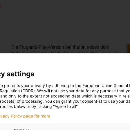
Die Plug-and-Play-Version beinhaltet neben dem
Roboterarm mit in den Fuß integrierter Steuerung ein
Netzteil. Die Software iRC igus® Robot Control kann
kostenfrei heruntergeladen werden. Bei der Open-
y settings
Source-Variante entfallen Robotersteuerung, Netzteil
und Software, die Achsmodule können per CAN-Bus
te protects your privacy by adhering to the European Union General
angesprochen werden.
 Regulation (GDPR). We will not use your data for any purpose that y
and only to the extent not exceeding data which is necessary in relat
urpose(s) of processing. You can grant your consent(s) to use your da
rposes below or by clicking "Agree to all".
rivacy Policy page for more