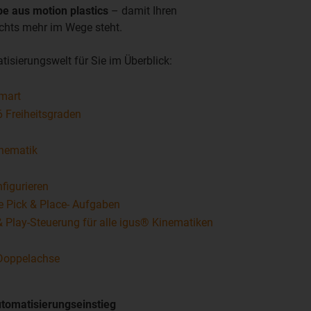
ebe aus motion plastics
– damit Ihren
chts mehr im Wege steht.
isierungswelt für Sie im Überblick:
mart
 Freiheitsgraden
inematik
nfigurieren
e Pick & Place- Aufgaben
& Play-Steuerung für alle igus® Kinematiken
 Doppelachse
tomatisierungseinstieg