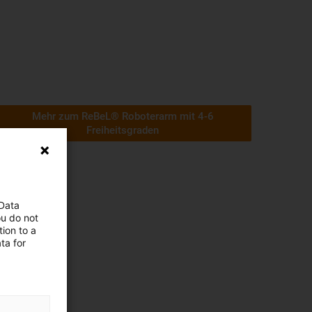
Mehr zum ReBeL® Roboterarm mit 4-6
Freiheitsgraden
 Data
ou do not
ion to a
ta for