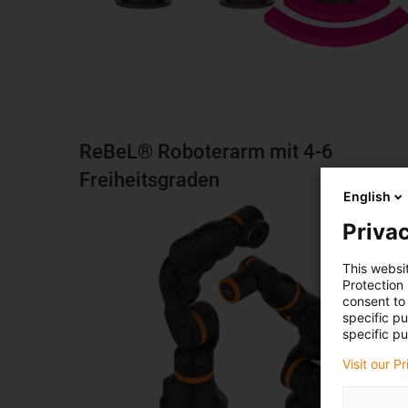
ReBeL® Roboterarm mit 4-6
Freiheitsgraden
English
Privac
This websi
Protection
consent to 
specific p
specific pu
Visit our P