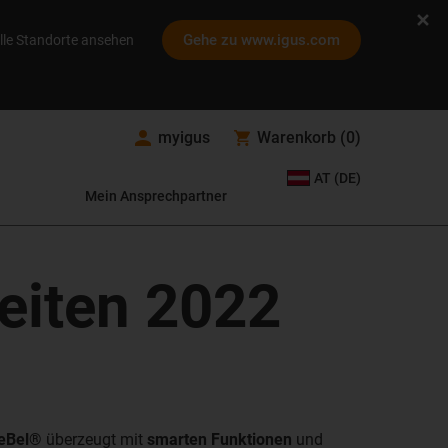
Gehe zu www.igus.com
lle Standorte ansehen
myigus
Warenkorb
(
0
)
AT (DE)
Mein Ansprechpartner
eiten 2022
eBel®
überzeugt mit
smarten Funktionen
und