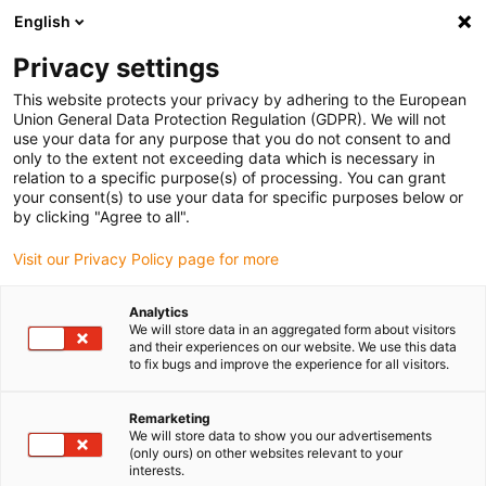
English
Bitte wählen Sie Ihren
Lieferstandort
Privacy settings
Die Auswahl der Länder-/Regionsseite kann
This website protects your privacy by adhering to the European
Union General Data Protection Regulation (GDPR). We will not
verschiedene Faktoren wie Preis,
use your data for any purpose that you do not consent to and
Einkaufsmöglichkeiten und Produktverfügbarkeit
only to the extent not exceeding data which is necessary in
beeinflussen.
relation to a specific purpose(s) of processing. You can grant
your consent(s) to use your data for specific purposes below or
Gehe zu
by clicking "Agree to all".
Alle Standorte ansehen
www.igus.com
Visit our Privacy Policy page for more
search
(
0
)
Analytics
We will store data in an aggregated form about visitors
search
and their experiences on our website. We use this data
Home
Kunststoffgetriebe
Apiro® Starter-Kit
to fix bugs and improve the experience for all visitors.
Remarketing
We will store data to show you our advertisements
(only ours) on other websites relevant to your
interests.