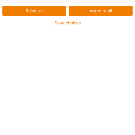
Reject all
Agree to all
Save choices
Auslegung individueller
Sonderportale
Individuelle Portale Ab
Stückzahl 1
Roboter-Getriebebaukasten Apiro®
(griechisch für "unendlich") jetzt als Starter-
Kit erhältlich. Bauen Sie sich Ihren eigenen
Roboter zusammen, inkl. Anleitungen.
Fragen zum Produkt