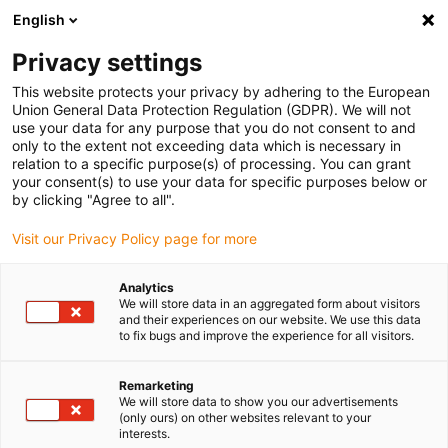
English
Bitte wählen Sie Ihren
Lieferstandort
Privacy settings
Die Auswahl der Länder-/Regionsseite kann
This website protects your privacy by adhering to the European
Union General Data Protection Regulation (GDPR). We will not
verschiedene Faktoren wie Preis,
use your data for any purpose that you do not consent to and
Einkaufsmöglichkeiten und Produktverfügbarkeit
only to the extent not exceeding data which is necessary in
beeinflussen.
relation to a specific purpose(s) of processing. You can grant
your consent(s) to use your data for specific purposes below or
Gehe zu
by clicking "Agree to all".
Alle Standorte ansehen
www.igus.com
Visit our Privacy Policy page for more
search
(
0
)
Analytics
We will store data in an aggregated form about visitors
search
and their experiences on our website. We use this data
Home
...
Stahlbuchse auf 42CrMo4 Welle
to fix bugs and improve the experience for all visitors.
Frontladerprüfstand
Remarketing
We will store data to show you our advertisements
(only ours) on other websites relevant to your
interests.
Verschleiß schwenkend, Modus