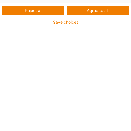
Einzelfahrt
Reject all
Agree to all
Save choices
Schwenkwinkel: 48°; Last: 29,5 MPa
Testergebnis
Diesen Versuch haben wir für einen Kunden
durchgeführt, sowohl die Wellen (42CrMo4),
als auch die Lager (gehärtete Stahlbuchsen)
wurden beigestellt. Der Versuch mit den
geschmierten Stahllagern wurde frühzeitig