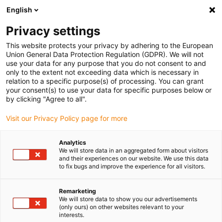
English
Bitte wählen Sie Ihren Lieferstandort
Privacy settings
Die Auswahl der Länder-/Regionsseite kann verschiedene
Faktoren wie Preis, Versandoptionen und Produktverfügbarkeit
This website protects your privacy by adhering to the European
Union General Data Protection Regulation (GDPR). We will not
beeinflussen.
use your data for any purpose that you do not consent to and
only to the extent not exceeding data which is necessary in
relation to a specific purpose(s) of processing. You can grant
Alle Standorte anzeigen
your consent(s) to use your data for specific purposes below or
by clicking "Agree to all".
Gehe zu www.igus.com
Visit our Privacy Policy page for more
Analytics
(0)
We will store data in an aggregated form about visitors
and their experiences on our website. We use this data
to fix bugs and improve the experience for all visitors.
Startseite igus Österreich
Unternehmen
Remarketing
We will store data to show you our advertisements
(only ours) on other websites relevant to your
Über igus
interests.