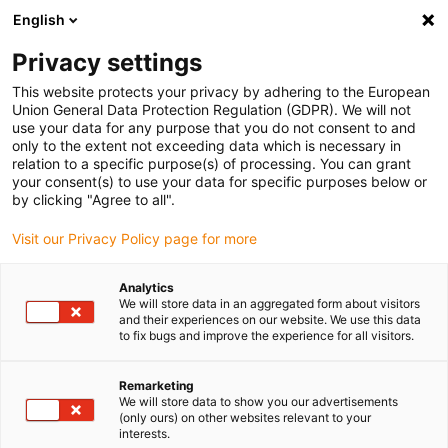
English
Bitte wählen Sie Ihren
Lieferstandort
Privacy settings
Die Auswahl der Länder-/Regionsseite kann
This website protects your privacy by adhering to the European
Union General Data Protection Regulation (GDPR). We will not
verschiedene Faktoren wie Preis,
use your data for any purpose that you do not consent to and
Einkaufsmöglichkeiten und Produktverfügbarkeit
only to the extent not exceeding data which is necessary in
beeinflussen.
relation to a specific purpose(s) of processing. You can grant
your consent(s) to use your data for specific purposes below or
Gehe zu
by clicking "Agree to all".
Alle Standorte ansehen
www.igus.com
Visit our Privacy Policy page for more
search
(
0
)
Analytics
We will store data in an aggregated form about visitors
search
and their experiences on our website. We use this data
Home
...
Galvanisierungsanlage
to fix bugs and improve the experience for all visitors.
Leise und zuverlässig
Remarketing
Galvanisierungsanlage
We will store data to show you our advertisements
(only ours) on other websites relevant to your
interests.
In dieser Galvanisierungsanlage bewegen