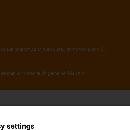
tive Teil beginnt ab Minute 06:00; gerne vorspulen 😉)
senden wir Ihnen auch gerne per Mail zu:
y settings