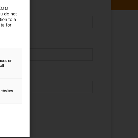
 Data
ou do not
ion to a
ta for
ences on
all
websites