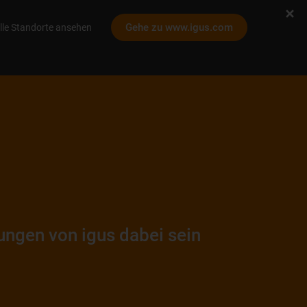
Gehe zu www.igus.com
lle Standorte ansehen
ungen von igus dabei sein