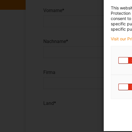
This websi
Vorname
Protection
consent to 
specific p
specific pu
Visit our P
Nachname
Firma
Land