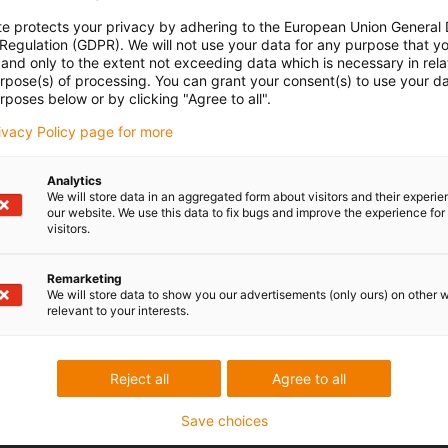
te protects your privacy by adhering to the European Union General
 Regulation (GDPR). We will not use your data for any purpose that y
and only to the extent not exceeding data which is necessary in relat
urpose(s) of processing. You can grant your consent(s) to use your da
rposes below or by clicking "Agree to all".
rivacy Policy page for more
Analytics
We will store data in an aggregated form about visitors and their experi
our website. We use this data to fix bugs and improve the experience for 
visitors.
Remarketing
We will store data to show you our advertisements (only ours) on other 
relevant to your interests.
Reject all
Agree to all
Save choices