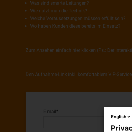
Was sind smarte Leitungen?
Wie nutzt man die Technik?
Welche Voraussetzungen müssen erfüllt sein?
Wo haben Kunden diese bereits im Einsatz?
Zum Ansehen einfach
hier
klicken (Ps.: Der interak
Den Aufnahme-Link inkl. komfortablem VIP-Service 
E-mail
English
Privac