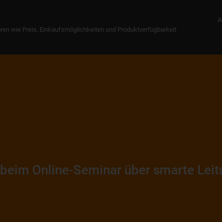
A
ren wie Preis, Einkaufsmöglichkeiten und Produktverfügbarkeit
 beim Online-Seminar über smarte Leit