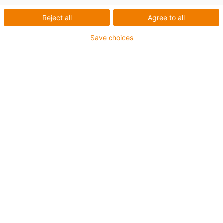
Reject all
Agree to all
Save choices
1
von
6
Gute Verschleißfestigkeit bei
Raumtemperatur
Geeignet für hohe Geschwindigkeiten
Geringe Feuchtigkeitsaufnahme
Hohe Medienbeständigkeit
Besonders resistent gegen
Kantenpressung
Besonders resistent gegen Stöße und
Schläge