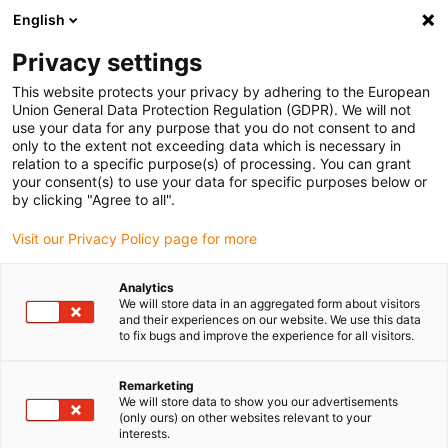
English
Bitte wählen Sie Ihren
Lieferstandort
Privacy settings
Die Auswahl der Länder-/Regionsseite kann
This website protects your privacy by adhering to the European
Union General Data Protection Regulation (GDPR). We will not
verschiedene Faktoren wie Preis,
use your data for any purpose that you do not consent to and
Einkaufsmöglichkeiten und Produktverfügbarkeit
only to the extent not exceeding data which is necessary in
beeinflussen.
relation to a specific purpose(s) of processing. You can grant
your consent(s) to use your data for specific purposes below or
Gehe zu
by clicking "Agree to all".
Alle Standorte ansehen
www.igus.com
Visit our Privacy Policy page for more
search
(
0
)
Analytics
We will store data in an aggregated form about visitors
search
and their experiences on our website. We use this data
Home
...
iglidur® A181 Führungsringe
to fix bugs and improve the experience for all visitors.
iglidur® A181
Remarketing
Führungsringe
We will store data to show you our advertisements
(only ours) on other websites relevant to your
interests.