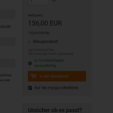
m
Nettopreis:
156,00 EUR
chnitt
156,00 EUR/Stk.
Mengenrabatt
zzgl. Kupferzuschlag
Alle Preise zzgl. MwSt. und Versand
in 10 Arbeitstagen
versandfertig
ungslänge
In den Warenkorb
ker oder
Auf die myigus Merkliste
Unsicher ob es passt?