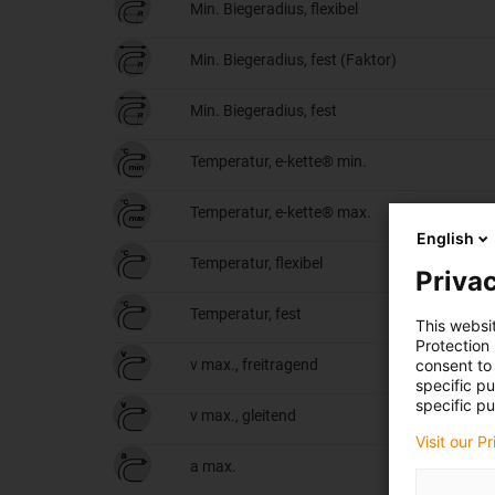
Min. Biegeradius, flexibel
Min. Biegeradius, fest (Faktor)
Min. Biegeradius, fest
Temperatur, e-kette® min.
Temperatur, e-kette® max.
English
Temperatur, flexibel
Privac
Temperatur, fest
This websi
Protection
consent to 
v max., freitragend
specific p
specific pu
v max., gleitend
Visit our P
a max.