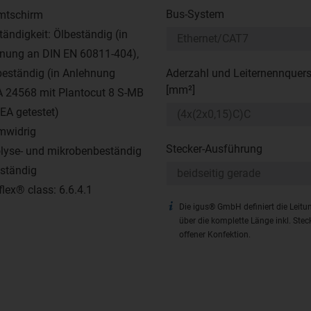
Bus-System
mtschirm
tändigkeit: Ölbeständig (in
nung an DIN EN 60811-404),
beständig (in Anlehnung
Aderzahl und Leiternennquers
[mm²]
24568 mit Plantocut 8 S-MB
EA getestet)
mwidrig
Stecker-Ausführung
lyse- und mikrobenbeständig
ständig
flex® class: 6.6.4.1
Die igus® GmbH definiert die Leit
über die komplette Länge inkl. Stec
offener Konfektion.