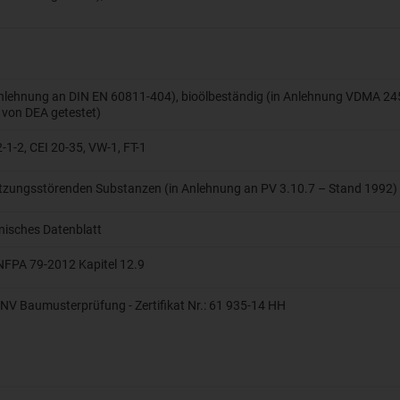
Anlehnung an DIN EN 60811-404), bioölbeständig (in Anlehnung VDMA 24
 von DEA getestet)
1-2, CEI 20-35, VW-1, FT-1
etzungsstörenden Substanzen (in Anlehnung an PV 3.10.7 – Stand 1992)
hnisches Datenblatt
NFPA 79-2012 Kapitel 12.9
 DNV Baumusterprüfung - Zertifikat Nr.: 61 935-14 HH