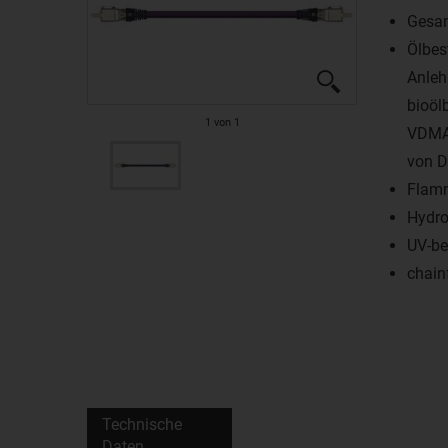
Gesa
Ölbes
Anleh
bioöl
1
von
1
VDMA 
von D
Flam
Hydro
UV-be
chain
Technische
Daten