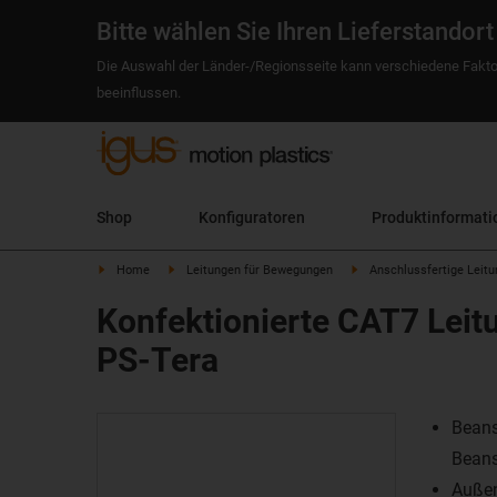
Bitte wählen Sie Ihren Lieferstandort
Die Auswahl der Länder-/Regionsseite kann verschiedene Fakto
beeinflussen.
Shop
Konfiguratoren
Produktinformati
Home
Leitungen für Bewegungen
Anschlussfertige Leit
Konfektionierte CAT7 Leitu
PS-Tera
Beans
Bean
Auße