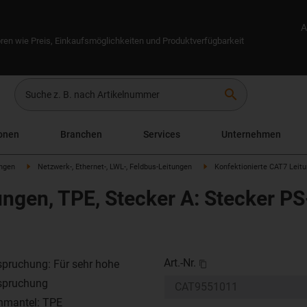
A
ren wie Preis, Einkaufsmöglichkeiten und Produktverfügbarkeit
search
onen
Branchen
Services
Unternehmen
ungen
Netzwerk-, Ethernet-, LWL-, Feldbus-Leitungen
Konfektionierte CAT7 Leitu
ngen, TPE, Stecker A: Stecker PS
Art.-Nr.
pruchung: Für sehr hohe
spruchung
nmantel: TPE