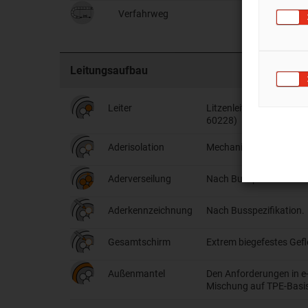
Verfahrweg
Leitungsaufbau
Leiter
Litzenleiter in besonde
60228)
Aderisolation
Mechanisch hochwertige
Aderverseilung
Nach Busspezifikation
Aderkennzeichnung
Nach Busspezifikation.
Gesamtschirm
Extrem biegefestes Gefl
Außenmantel
Den Anforderungen in e
Mischung auf TPE-Basi