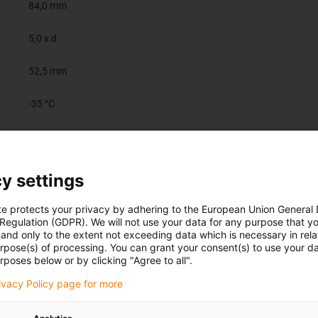
84,0 mm
5,0 x d
52,5 mm
-35 °C
70 °C
-45 °C bis +70 °C (in Anlehnung an DIN EN 60811-504)
y settings
-50 °C bis +70 °C (in Anlehnung an EN50305)
te protects your privacy by adhering to the European Union General
 Regulation (GDPR). We will not use your data for any purpose that y
and only to the extent not exceeding data which is necessary in relat
10 m/s
urpose(s) of processing. You can grant your consent(s) to use your da
rposes below or by clicking "Agree to all".
6 m/s
rivacy Policy page for more
100 m/s²