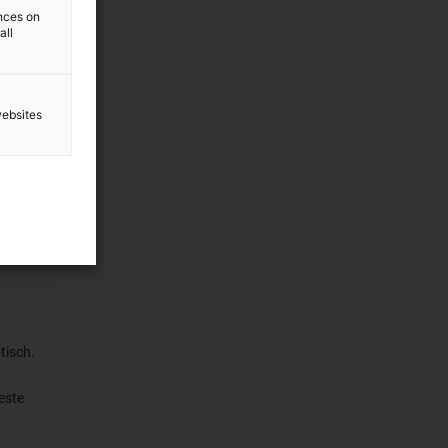
ences on
all
websites
IN EN
tisch.
este