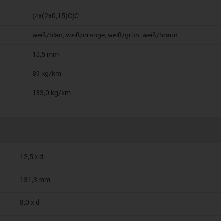
(4x(2x0,15)C)C
weiß/blau, weiß/orange, weiß/grün, weiß/braun
10,5 mm
89 kg/km
133,0 kg/km
12,5 x d
131,3 mm
8,0 x d