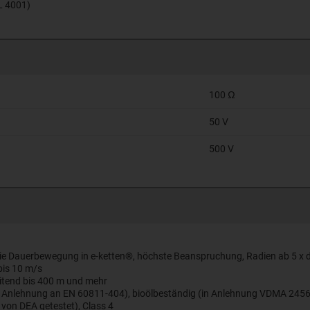
AL 4001)
100 Ω
50 V
500 V
die Dauerbewegung in e-ketten®, höchste Beanspruchung, Radien ab 5 x d
bis 10 m/s
eitend bis 400 m und mehr
in Anlehnung an EN 60811-404), bioölbeständig (in Anlehnung VDMA 2456
von DEA getestet), Class 4