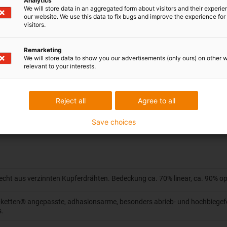
Analytics
We will store data in an aggregated form about visitors and their experi
Verfahrweg gleitend bis 400 m und mehr
our website. We use this data to fix bugs and improve the experience for 
visitors.
Remarketing
We will store data to show you our advertisements (only ours) on other 
relevant to your interests.
rs biegefester Ausführung aus blanken Kupferdrähten (in Anlehnung an D
Reject all
Agree to all
 TPE-Mischung (Entsprechend der Busspezifikation)
Save choices
echt aus verzinnten Kupferdrähten. Bedeckung ca. 70% linear, ca. 90% op
-ketten® angepasste, adhasionsarme, besonders abrieb- und hochbiegef
s.