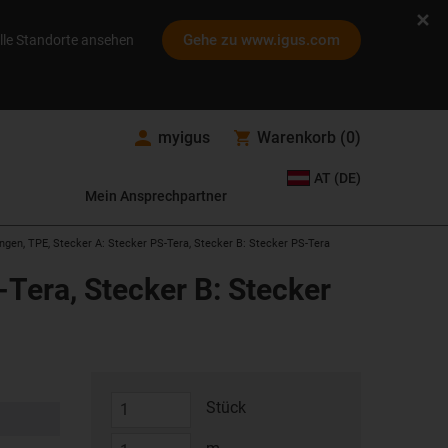
Gehe zu www.igus.com
lle Standorte ansehen
myigus
Warenkorb
(
0
)
AT (DE)
Mein Ansprechpartner
ngen, TPE, Stecker A: Stecker PS-Tera, Stecker B: Stecker PS-Tera
-Tera, Stecker B: Stecker
Stück