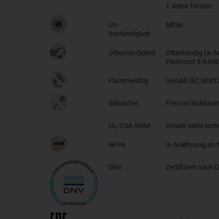
1: keine Torsion
UV-
Mittel
Beständigkeit
Ölbeständigkeit
Ölbeständig (in 
Plantocut 8 S-MB
Flammwidrig
Gemäß IEC 60332-
Silikonfrei
Frei von lackben
UL/CSA AWM
Details siehe tec
NFPA
In Anlehnung an 
DNV
Zertifiziert nach