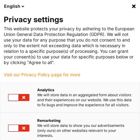
English
Bitte wählen Sie Ihren
Lieferstandort
Privacy settings
Die Auswahl der Länder-/Regionsseite kann
This website protects your privacy by adhering to the European
Union General Data Protection Regulation (GDPR). We will not
verschiedene Faktoren wie Preis,
use your data for any purpose that you do not consent to and
Einkaufsmöglichkeiten und Produktverfügbarkeit
only to the extent not exceeding data which is necessary in
beeinflussen.
relation to a specific purpose(s) of processing. You can grant
your consent(s) to use your data for specific purposes below or
Gehe zu
by clicking "Agree to all".
Alle Standorte ansehen
www.igus.com
Visit our Privacy Policy page for more
search
(
0
)
Analytics
We will store data in an aggregated form about visitors
search
and their experiences on our website. We use this data
Home
...
to fix bugs and improve the experience for all visitors.
drylin® ZLW-1080S Linearachse mit Zahnriemenantrieb
drylin® ZLW-1080S
Remarketing
We will store data to show you our advertisements
Linearachse mit
(only ours) on other websites relevant to your
interests.