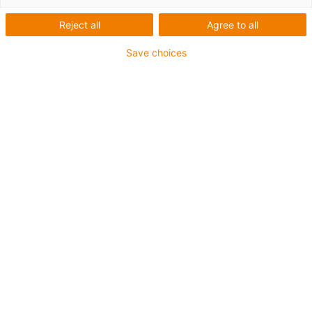
Zahnriemen
Reject all
Agree to all
Save choices
1
von
2
Einteilige Umlenkung aus Edelstahl
Leistungsstarker PU-Zahnriemen mit
Stahlzügen
Schlittenlänge: 100 mm
Hublängen max. 2.000 mm
→
Individuelles Linearmodul konfigurieren!