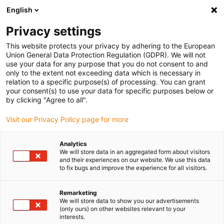
English
Bitte wählen Sie Ihren
Lieferstandort
Privacy settings
Die Auswahl der Länder-/Regionsseite kann
This website protects your privacy by adhering to the European
Union General Data Protection Regulation (GDPR). We will not
verschiedene Faktoren wie Preis,
use your data for any purpose that you do not consent to and
Einkaufsmöglichkeiten und Produktverfügbarkeit
only to the extent not exceeding data which is necessary in
beeinflussen.
relation to a specific purpose(s) of processing. You can grant
your consent(s) to use your data for specific purposes below or
Gehe zu
by clicking "Agree to all".
Alle Standorte ansehen
www.igus.com
Visit our Privacy Policy page for more
search
(
0
)
Analytics
We will store data in an aggregated form about visitors
search
and their experiences on our website. We use this data
Home
...
to fix bugs and improve the experience for all visitors.
drylin® ZLW-1040S Linearmodul mit Zahnriemen
drylin® ZLW-1040S
Remarketing
We will store data to show you our advertisements
Linearmodul mit
(only ours) on other websites relevant to your
interests.