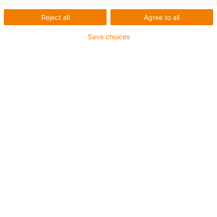
Reject all
Agree to all
Save choices
1
von
1
Profilschiene drylin® W aus Aluminium,
hart anodisiert
Optional als vorgespannte Version
Besteht aus Aluminium und Kunststoff
Schlittenlänge: 54 mm
Hublängen max. 150 mm