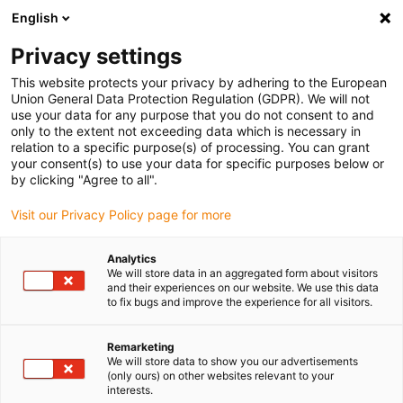
English
Bitte wählen Sie Ihren
Lieferstandort
Privacy settings
Die Auswahl der Länder-/Regionsseite kann
This website protects your privacy by adhering to the European
Union General Data Protection Regulation (GDPR). We will not
verschiedene Faktoren wie Preis,
use your data for any purpose that you do not consent to and
Einkaufsmöglichkeiten und Produktverfügbarkeit
only to the extent not exceeding data which is necessary in
beeinflussen.
relation to a specific purpose(s) of processing. You can grant
your consent(s) to use your data for specific purposes below or
Gehe zu
by clicking "Agree to all".
Alle Standorte ansehen
www.igus.com
Visit our Privacy Policy page for more
search
(
0
)
Analytics
We will store data in an aggregated form about visitors
search
and their experiences on our website. We use this data
Home
...
drylin® E SLW-XY-0630 Kreuztisch
to fix bugs and improve the experience for all visitors.
drylin® E SLW-XY-
Remarketing
0630 Kreuztisch
We will store data to show you our advertisements
(only ours) on other websites relevant to your
interests.