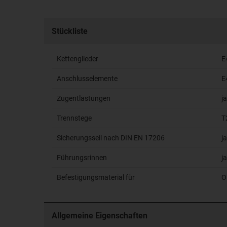
Stückliste
Kettenglieder
E
Anschlusselemente
E
Zugentlastungen
ja
Trennstege
T
Sicherungsseil nach DIN EN 17206
ja
Führungsrinnen
ja
Befestigungsmaterial für
O
Allgemeine Eigenschaften