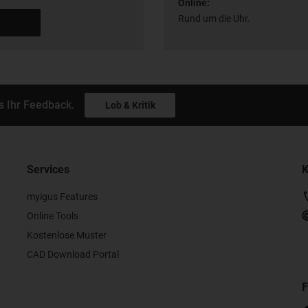
Online:
Rund um die Uhr.
s Ihr Feedback.
Lob & Kritik
Services
K
myigus Features
Online Tools
Kostenlose Muster
CAD Download Portal
F