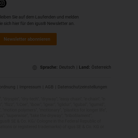
leiben Sie auf dem Laufenden und melden
ie sich hier für den igus® Newsletter an.
Newsletter abonnieren
Sprache:
Deutsch
|
Land:
Österreich
ordnung
|
Impressum
|
AGB
|
Datenschutzeinstellungen
 "dryspin", "dry-tech", "dryway", "easy chain", "e-chain", "e-
lizz", "i.Cee", "ibow", "igear", "iglidur", "igubal", "igumid",
, "motion polymers", "motionary", "plastics for longer life",
s", "superwise", "take the dryway", "tribofilament",
he igus® SE & Co. KG/ Cologne in the Federal Republic of
ations or registered trademarks) of igus SE & Co. KG or