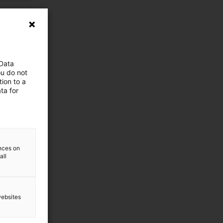
 Data
ou do not
ion to a
ta for
ences on
all
websites