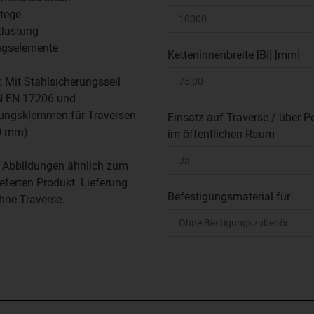
tege
tlastung
ngselemente
Ketteninnenbreite [Bi] [mm]
: Mit Stahlsicherungsseil
N EN 17206 und
gungsklemmen für Traversen
Einsatz auf Traverse / über 
0 mm)
im öffentlichen Raum
 Abbildungen ähnlich zum
ieferten Produkt. Lieferung
Befestigungsmaterial für
ohne Traverse.