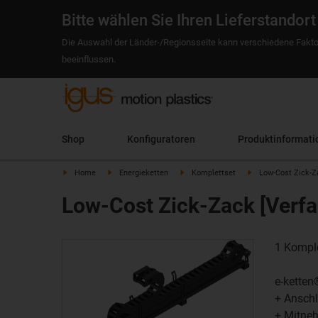
Bitte wählen Sie Ihren Lieferstandort
Die Auswahl der Länder-/Regionsseite kann verschiedene Fakto
beeinflussen.
Shop
Konfiguratoren
Produktinformati
Home
Energieketten
Komplettset
Low-Cost Zick-Za
Low-Cost Zick-Zack [Verfa
​1 Kompl
e-ketten
+ Ansch
+ Mitne