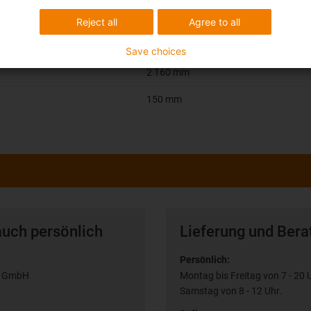
63 mm
Reject all
Agree to all
810,00 mm
Save choices
2 160 mm
150 mm
auch persönlich
Lieferung und Bera
Persönlich:
n GmbH
Montag bis Freitag von 7 - 20 
Samstag von 8 - 12 Uhr.