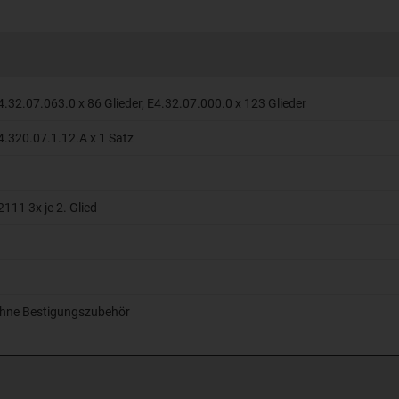
4.32.07.063.0 x 86 Glieder, E4.32.07.000.0 x 123 Glieder
4.320.07.1.12.A x 1 Satz
2111 3x je 2. Glied
hne Bestigungszubehör