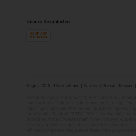
Unsere Bezahlarten
KAUF AUF
RECHNUNG
© igus, 2025
|
Unternehmen
|
Karriere
|
Presse
|
Messen
|
The terms "Apiro", "AutoChain", "CFRIP", "chainflex", "chainge",
chain systems", "e-ketten", "e-kettensysteme", "e-loop", "energy 
"igus", "igus improves what moves", "igus:bike", "igusGO", "ig
"print2mold", "Rawbot", "RBTX", "RCYL", "readycable", "readych
"tribotape", "triflex", "twisterchain", "when it moves, igus 
Germany and where applicable in some foreign countries. Th
affiliated companies of igus in Germany, the European Unio