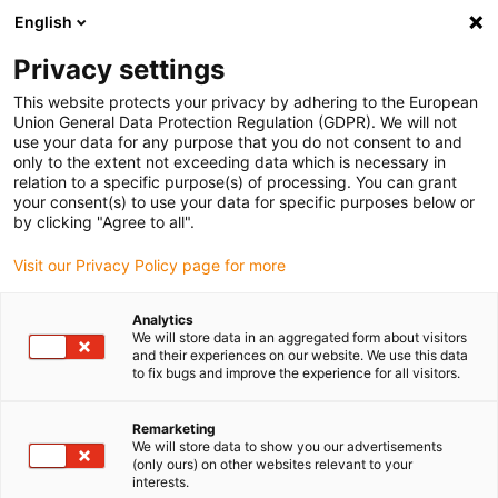
English
Bitte wählen Sie Ihren
Lieferstandort
Privacy settings
Die Auswahl der Länder-/Regionsseite kann
This website protects your privacy by adhering to the European
Union General Data Protection Regulation (GDPR). We will not
verschiedene Faktoren wie Preis,
use your data for any purpose that you do not consent to and
Einkaufsmöglichkeiten und Produktverfügbarkeit
only to the extent not exceeding data which is necessary in
beeinflussen.
relation to a specific purpose(s) of processing. You can grant
your consent(s) to use your data for specific purposes below or
Gehe zu
by clicking "Agree to all".
Alle Standorte ansehen
www.igus.com
Visit our Privacy Policy page for more
search
(
0
)
Analytics
We will store data in an aggregated form about visitors
search
and their experiences on our website. We use this data
Home
Gleitfolien
to fix bugs and improve the experience for all visitors.
Gleitfolie
Remarketing
We will store data to show you our advertisements
(only ours) on other websites relevant to your
interests.