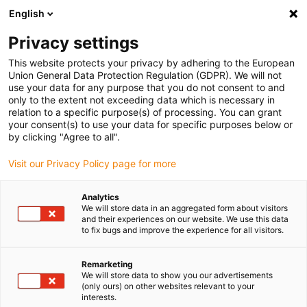
English
Bitte wählen Sie Ihren Lieferstandort
Privacy settings
Die Auswahl der Länder-/Regionsseite kann verschiedene
Faktoren wie Preis, Versandoptionen und Produktverfügbarkeit
This website protects your privacy by adhering to the European
Union General Data Protection Regulation (GDPR). We will not
beeinflussen.
use your data for any purpose that you do not consent to and
only to the extent not exceeding data which is necessary in
relation to a specific purpose(s) of processing. You can grant
Alle Standorte anzeigen
your consent(s) to use your data for specific purposes below or
by clicking "Agree to all".
Gehe zu www.igus.com
Visit our Privacy Policy page for more
Analytics
(0)
We will store data in an aggregated form about visitors
and their experiences on our website. We use this data
to fix bugs and improve the experience for all visitors.
Startseite igus Österreich
Antriebstechnik
Vorteile
Remarketing
We will store data to show you our advertisements
(only ours) on other websites relevant to your
Jetzt mit drylin®
interests.