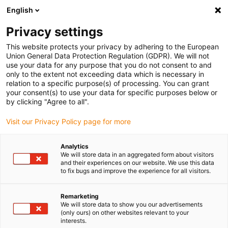
English
Bitte wählen Sie Ihren Lieferstandort
Privacy settings
Die Auswahl der Länder-/Regionsseite kann verschiedene
Faktoren wie Preis, Versandoptionen und Produktverfügbarkeit
This website protects your privacy by adhering to the European
Union General Data Protection Regulation (GDPR). We will not
beeinflussen.
use your data for any purpose that you do not consent to and
only to the extent not exceeding data which is necessary in
relation to a specific purpose(s) of processing. You can grant
Alle Standorte anzeigen
your consent(s) to use your data for specific purposes below or
by clicking "Agree to all".
Gehe zu www.igus.com
Visit our Privacy Policy page for more
Analytics
(0)
We will store data in an aggregated form about visitors
and their experiences on our website. We use this data
to fix bugs and improve the experience for all visitors.
Startseite igus Österreich
Anwendungsbeispiele
Energieketten Für Apotheken- Kommissioniersystem
Remarketing
We will store data to show you our advertisements
(only ours) on other websites relevant to your
interests.