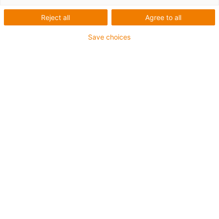
Flexible e-ketten,
Reject all
Agree to all
Leitungen und
Save choices
Linearführungen für
Greifer in
Kommissioniersystemen
von BD Rowa
Hohe Lebensdauer der
Lineartechnik und
Leitungsführung bei 180°-
Biegeradien und
mehrdimensionalen
Bewegungen