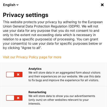
English
Bitte wählen Sie Ihren Lieferstandort
Privacy settings
Die Auswahl der Länder-/Regionsseite kann verschiedene
Faktoren wie Preis, Versandoptionen und Produktverfügbarkeit
This website protects your privacy by adhering to the European
Union General Data Protection Regulation (GDPR). We will not
beeinflussen.
use your data for any purpose that you do not consent to and
only to the extent not exceeding data which is necessary in
relation to a specific purpose(s) of processing. You can grant
Alle Standorte anzeigen
your consent(s) to use your data for specific purposes below or
by clicking "Agree to all".
Gehe zu www.igus.com
Visit our Privacy Policy page for more
Analytics
(0)
We will store data in an aggregated form about visitors
and their experiences on our website. We use this data
to fix bugs and improve the experience for all visitors.
Startseite igus Österreich
Anwendungsbeispiele
Lineartechnik & E-Ketten Für E-Motoren-Prüfgeräte
Remarketing
We will store data to show you our advertisements
(only ours) on other websites relevant to your
interests.