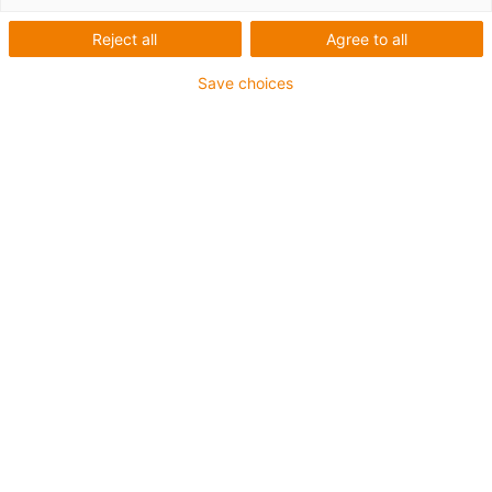
Kompakte Lineartechnik
Reject all
Agree to all
in Prüfgeräten für
Save choices
Elektromotoren besteht
im Dauerbetrieb
Langlebige Linearlagertechnik
kontaktiert und dekontaktiert
Prüfstecker 500.000 mal im
Jahr
Das Start-up-Unternehmen MCW Systemtechnik hat
einen Wachstumsmarkt für sich erobert und Geräte für
die automatisierte End-of-Line-Prüfung von
Komponenten der Elektromobilität entwickelt. An den