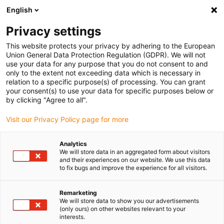
English
Bitte wählen Sie Ihren Lieferstandort
Privacy settings
Die Auswahl der Länder-/Regionsseite kann verschiedene
Faktoren wie Preis, Versandoptionen und Produktverfügbarkeit
This website protects your privacy by adhering to the European
Union General Data Protection Regulation (GDPR). We will not
beeinflussen.
use your data for any purpose that you do not consent to and
only to the extent not exceeding data which is necessary in
relation to a specific purpose(s) of processing. You can grant
Alle Standorte anzeigen
your consent(s) to use your data for specific purposes below or
by clicking "Agree to all".
Gehe zu www.igus.com
Visit our Privacy Policy page for more
Analytics
(0)
We will store data in an aggregated form about visitors
and their experiences on our website. We use this data
to fix bugs and improve the experience for all visitors.
Startseite igus Österreich
Automotive
Komponenten Fürs Interieur
Remarketing
We will store data to show you our advertisements
(only ours) on other websites relevant to your
interests.