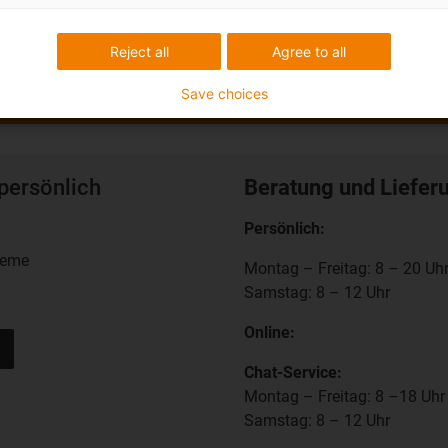
Reject all
Agree to all
Save choices
persönlich
Beratung und Liefer
Persönlich:
teme
Montag – Freitag: 8 – 20 Uh
Samstag: 8 – 12 Uhr
Online:
Chat-Service:
Montag – Freitag: 8 –18 Uhr
Samstag: 8 – 12 Uhr