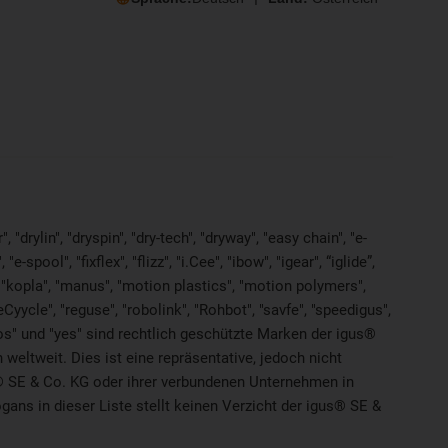
"drylin", "dryspin", "dry-tech", "dryway", "easy chain", "e-
pool", "fixflex", "flizz", "i.Cee", "ibow", "igear", “iglide”,
", "kopla", "manus", "motion plastics", "motion polymers",
Cyycle", "reguse", "robolink", "Rohbot", "savfe", "speedigus",
"xiros" und "yes" sind rechtlich geschützte Marken der igus®
weltweit. Dies ist eine repräsentative, jedoch nicht
® SE & Co. KG oder ihrer verbundenen Unternehmen in
ns in dieser Liste stellt keinen Verzicht der igus® SE &