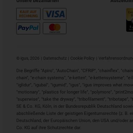
Unsere Bezahlarten
Auszeich
KAUF AUF
RECHNUNG
©
igus, 2026
Datenschutz
Cookie Policy
Verfahrensordnun
Die Begriffe "Apiro", "AutoChain", "CFRIP", "chainflex", "chaing
chain", "e-chain systems", "e-ketten", "e-kettensysteme", "e-loo
"iglidur", "igubal", "igumid", "igus", "igus improves what mov
"motionary", "plastics for longer life", "polymore", "print2mo
"superwise", "take the dryway", "tribofilament", "tribotape", 
SE & Co. KG, Köln, in der Bundesrepublik Deutschland sowie 
abschließende Liste der geistigen Eigentumsrechte (z. B
Deutschland, der Europäischen Union, den USA und/oder and
Co. KG auf ihre Schutzrechte dar.