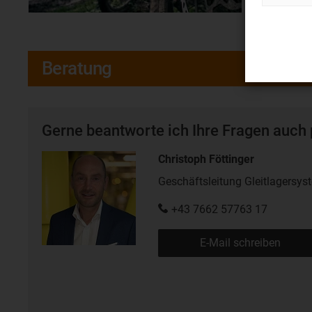
Beratung
Gerne beantworte ich Ihre Fragen auch 
Christoph Föttinger
Geschäftsleitung Gleitlagersys
+43 7662 57763 17
E-Mail schreiben