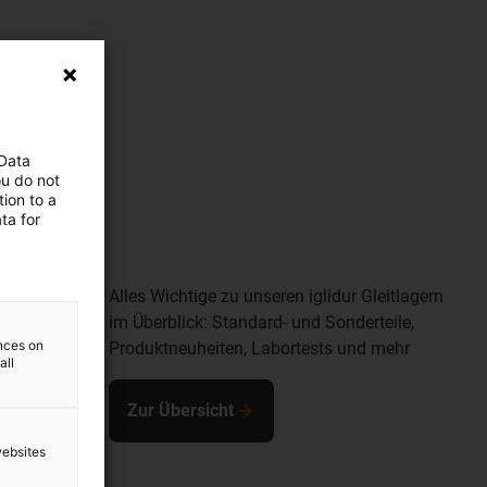
 Data
ou do not
ion to a
ta for
Alles Wichtige zu unseren iglidur Gleitlagern
im Überblick: Standard- und Sonderteile,
ences on
Produktneuheiten, Labortests und mehr
all
Zur Übersicht
websites