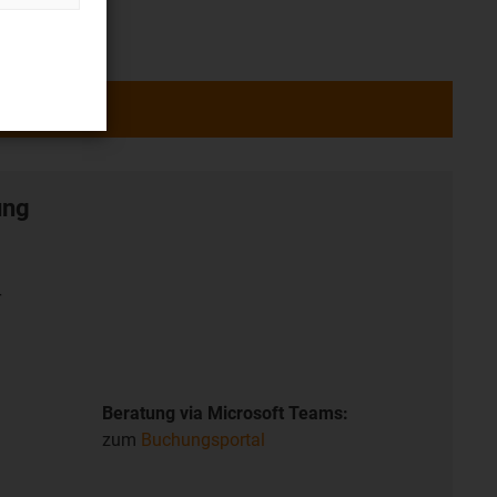
ung
r
Beratung via Microsoft Teams:
zum
Buchungsportal