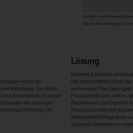
Das MK1 von Butchers & Bicycle
reibungslose Bewegung sorgen
Lösung
Butchers & Bicycles entschied 
nkstangen waren die
Der entscheidende Vorteil der
chen Metalllager. Die Haupt-
weit weniger Platz benötigen 
hlanke Konstruktion zu passen
Produktionskosten senken, d
ie Bauteile den ständigen
Blechrahmen zurückgreifen ko
wechselnde Witterung mit
Produktionsmethoden passen 
Schmierstoffe bringt einen zu
sich keine Gedanken um reg