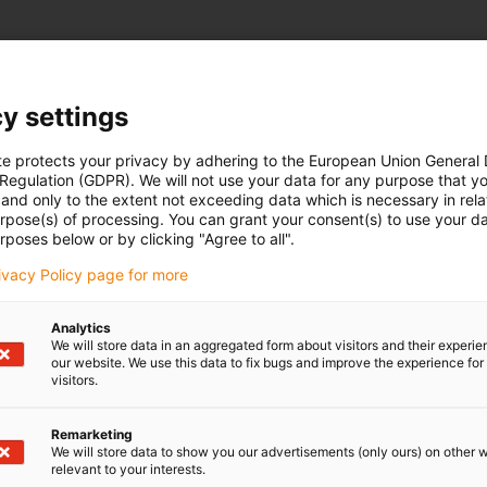
y settings
te protects your privacy by adhering to the European Union General
 Regulation (GDPR). We will not use your data for any purpose that y
and only to the extent not exceeding data which is necessary in relat
urpose(s) of processing. You can grant your consent(s) to use your da
rposes below or by clicking "Agree to all".
Unsere Gleitlager
rivacy Policy page for more
el, Sattelstütze und Co. –
für iglidur Gleitlager im
Analytics
We will store data in an aggregated form about visitors and their experi
our website. We use this data to fix bugs and improve the experience for 
visitors.
ecken
Remarketing
We will store data to show you our advertisements (only ours) on other 
relevant to your interests.