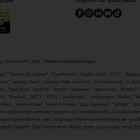
nungen
Folge uns auf Social Media
g
Impressum
AGB
Datenschutzeinstellungen
e", "chains for cranes", "ConProtect", "cradle-chain", "CTD", "drygear", 
p", "energy chain", "energy chain systems", "enjoyneering", "e-skin", "e-s
es", "igus:bike", "igusGO", "igutex", "iguverse", "iguversum", "kineKIT
ld", "Rawbot", "RBTX", "RCYL", "readycable", "readychain", "ReBeL", "Re
"triflex", "twisterchain", "when it moves, igus improves", "xirodur", 
in zahlreichen weiteren Ländern und internationalen Jurisdiktionen 
. eingetragene Marken oder anhängige Markenanmeldungen) der igus
eren Staaten. Das Fehlen einer Marke, eines Logos oder eines Sloga