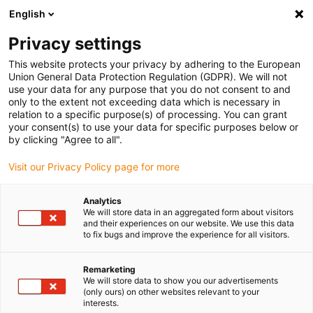
English
Bitte wählen Sie Ihren Lieferstandort
Privacy settings
Die Auswahl der Länder-/Regionsseite kann verschiedene
Faktoren wie Preis, Versandoptionen und Produktverfügbarkeit
This website protects your privacy by adhering to the European
Union General Data Protection Regulation (GDPR). We will not
beeinflussen.
use your data for any purpose that you do not consent to and
only to the extent not exceeding data which is necessary in
Alle Standorte anzeigen
relation to a specific purpose(s) of processing. You can grant
your consent(s) to use your data for specific purposes below or
by clicking "Agree to all".
Gehe zu www.igus.com
Visit our Privacy Policy page for more
(0)
Analytics
We will store data in an aggregated form about visitors
and their experiences on our website. We use this data
Startseite igus Österreich
Anwendungsbeispiele
to fix bugs and improve the experience for all visitors.
Energiezuführung In Beschick- Und Abstapelanlage
Remarketing
We will store data to show you our advertisements
(only ours) on other websites relevant to your
Energiezuführung spart
interests.