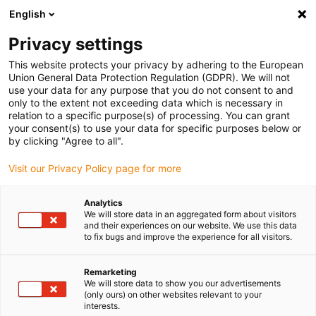
English
Bitte wählen Sie Ihren
Lieferstandort
Privacy settings
Die Auswahl der Länder-/Regionsseite kann
This website protects your privacy by adhering to the European
Union General Data Protection Regulation (GDPR). We will not
verschiedene Faktoren wie Preis,
use your data for any purpose that you do not consent to and
Einkaufsmöglichkeiten und Produktverfügbarkeit
only to the extent not exceeding data which is necessary in
beeinflussen.
relation to a specific purpose(s) of processing. You can grant
your consent(s) to use your data for specific purposes below or
Gehe zu
by clicking "Agree to all".
Alle Standorte ansehen
www.igus.com
Visit our Privacy Policy page for more
search
(
0
)
Analytics
We will store data in an aggregated form about visitors
search
and their experiences on our website. We use this data
Home
...
to fix bugs and improve the experience for all visitors.
Serienfertigung von individuellen Spritzgussteile
Remarketing
We will store data to show you our advertisements
(only ours) on other websites relevant to your
interests.