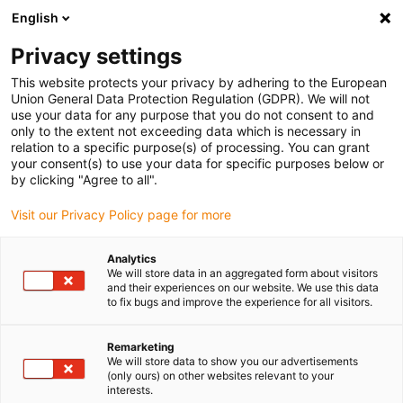
English
Bitte wählen Sie Ihren Lieferstandort
Privacy settings
Die Auswahl der Länder-/Regionsseite kann verschiedene
Faktoren wie Preis, Versandoptionen und Produktverfügbarkeit
This website protects your privacy by adhering to the European
Union General Data Protection Regulation (GDPR). We will not
beeinflussen.
use your data for any purpose that you do not consent to and
only to the extent not exceeding data which is necessary in
relation to a specific purpose(s) of processing. You can grant
Alle Standorte anzeigen
your consent(s) to use your data for specific purposes below or
by clicking "Agree to all".
Gehe zu www.igus.com
Visit our Privacy Policy page for more
Analytics
(0)
We will store data in an aggregated form about visitors
and their experiences on our website. We use this data
to fix bugs and improve the experience for all visitors.
Startseite igus Österreich
Gleitlager
Remarketing
We will store data to show you our advertisements
(only ours) on other websites relevant to your
Wartungsfreie iglidur
interests.