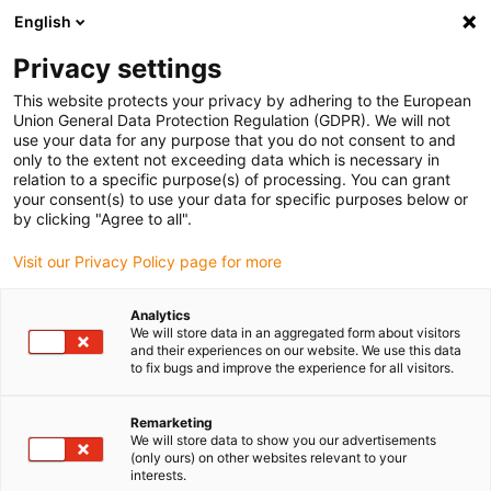
English
Bitte wählen Sie Ihren
Lieferstandort
Privacy settings
Die Auswahl der Länder-/Regionsseite kann
This website protects your privacy by adhering to the European
Union General Data Protection Regulation (GDPR). We will not
verschiedene Faktoren wie Preis,
use your data for any purpose that you do not consent to and
Einkaufsmöglichkeiten und Produktverfügbarkeit
only to the extent not exceeding data which is necessary in
beeinflussen.
relation to a specific purpose(s) of processing. You can grant
your consent(s) to use your data for specific purposes below or
Gehe zu
by clicking "Agree to all".
Alle Standorte ansehen
www.igus.com
Visit our Privacy Policy page for more
search
(
0
)
Analytics
We will store data in an aggregated form about visitors
search
and their experiences on our website. We use this data
Home
...
Fahrradstoßdämpfer
to fix bugs and improve the experience for all visitors.
Remarketing
We will store data to show you our advertisements
(only ours) on other websites relevant to your
interests.