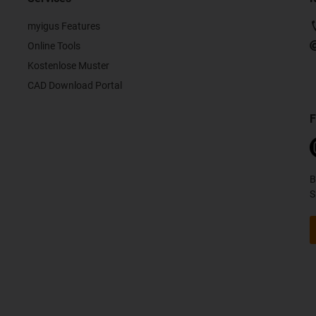
myigus Features
Online Tools
Kostenlose Muster
CAD Download Portal
F
B
S