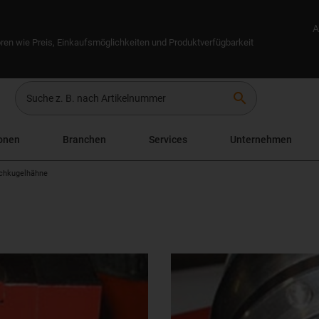
A
ren wie Preis, Einkaufsmöglichkeiten und Produktverfügbarkeit
search
onen
Branchen
Services
Unternehmen
chkugelhähne