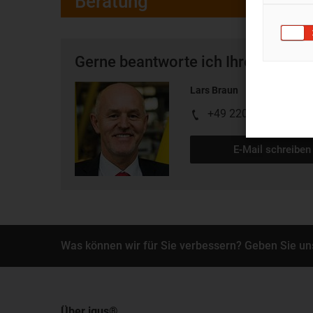
Beratung
Gerne beantworte ich Ihre Fragen 
Lars Braun
+49 2203 9649 218
E-Mail schreiben
Was können wir für Sie verbessern? Geben Sie un
Über igus®