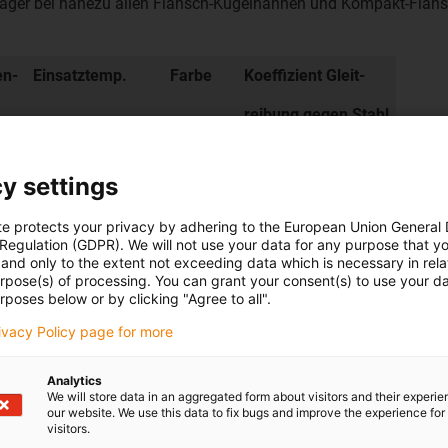
tlager bei nahezu allen Flansch-Kugelhähnen und Kompakt-Flan
en-
Einsatztemp.
Farbe
Koeffizient Gleit-
reibung gegen Stahl
-100 °C / +315 °C
schwarz
0,09-0,27
y settings
te protects your privacy by adhering to the European Union General
strie
 Regulation (GDPR). We will not use your data for any purpose that y
and only to the extent not exceeding data which is necessary in relat
urpose(s) of processing. You can grant your consent(s) to use your da
s den verschiedensten Bereichen finden Sie 
rposes below or by clicking "Agree to all".
rivacy Policy page for more
zfall
Analytics
We will store data in an aggregated form about visitors and their experi
our website. We use this data to fix bugs and improve the experience for 
visitors.