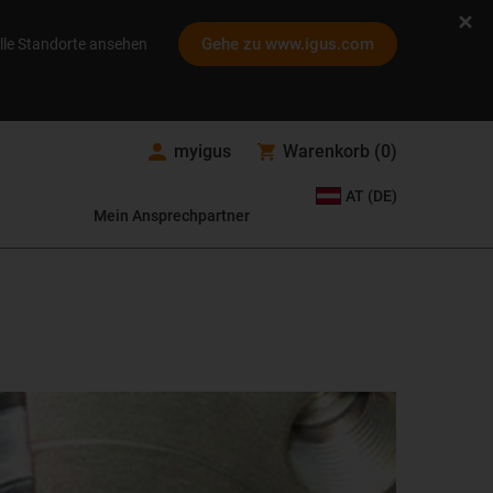
Gehe zu www.igus.com
lle Standorte ansehen
myigus
Warenkorb
(
0
)
AT (DE)
Mein Ansprechpartner