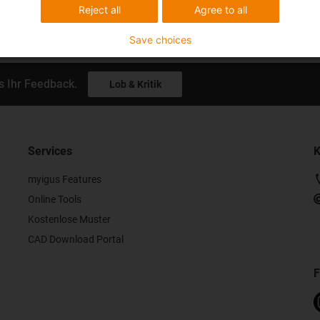
Reject all
Agree to all
Save choices
s Ihr Feedback.
Lob & Kritik
Services
K
myigus Features
Online Tools
Kostenlose Muster
CAD Download Portal
F