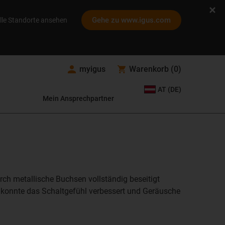
Gehe zu www.igus.com
lle Standorte ansehen
myigus
Warenkorb
(
0
)
AT (DE)
Mein Ansprechpartner
rch metallische Buchsen vollständig beseitigt
 konnte das Schaltgefühl verbessert und Geräusche