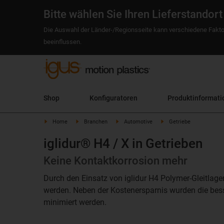
Bitte wählen Sie Ihren Lieferstandort
Die Auswahl der Länder-/Regionsseite kann verschiedene Fakto
beeinflussen.
Shop
Konfiguratoren
Produktinformati
Home
Branchen
Automotive
Getriebe
iglidur® H4 / X in Getrieben
Keine Kontaktkorrosion mehr
Durch den Einsatz von iglidur H4 Polymer-Gleitlage
werden. Neben der Kostenersparnis wurden die bes
minimiert werden.