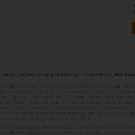
B
S
Einkauf
|
Wegbeschreibung
|
Datenschutz
|
Cookie Policy
|
Verfahrens
 "chains for cranes", "ConProtect", "cradle-chain", "CTD", "drygear", "drylin",
chain", "energy chain systems", "enjoyneering", "e-skin", "e-spool", "fixflex", "f
utex", "iguverse", "iguversum", "kineKIT", "kopla", "manus", "motion plastics"
ain", "ReBeL", "ReCyycle", "reguse", "robolink", "Rohbot", "savfe", "speedigu
improves", "xirodur", "xiros" and "yes" are legally protected trademarks of t
is is a non-exhaustive list of trademarks (e.g. pending trademark applic
n, the USA and/or other countries or jurisdictions.
oducts of the companies Allen Bradley, B&R, Baumüller, Beckhoff, Lahr, 
ubishi, NUM,Parker, Bosch Rexroth, SEW, Siemens, Stöber and all other dr