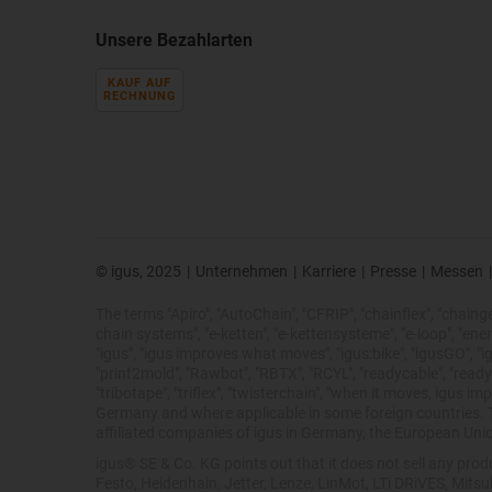
Unsere Bezahlarten
KAUF AUF
RECHNUNG
© igus, 2025
|
Unternehmen
|
Karriere
|
Presse
|
Messen
|
The terms "Apiro", "AutoChain", "CFRIP", "chainflex", "chainge",
chain systems", "e-ketten", "e-kettensysteme", "e-loop", "energy 
"igus", "igus improves what moves", "igus:bike", "igusGO", "ig
"print2mold", "Rawbot", "RBTX", "RCYL", "readycable", "readych
"tribotape", "triflex", "twisterchain", "when it moves, igus 
Germany and where applicable in some foreign countries. Th
affiliated companies of igus in Germany, the European Unio
igus® SE & Co. KG points out that it does not sell any pr
Festo, Heidenhain, Jetter, Lenze, LinMot, LTi DRiVES, Mits