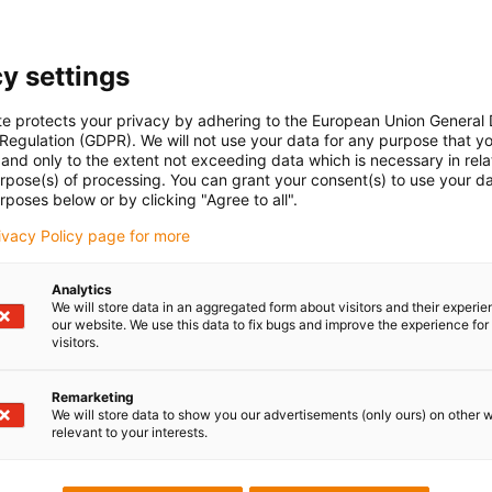
iglidur H4 / X in Getriebeaktuator
y settings
dukten:
te protects your privacy by adhering to the European Union General
 Regulation (GDPR). We will not use your data for any purpose that y
and only to the extent not exceeding data which is necessary in relat
urpose(s) of processing. You can grant your consent(s) to use your da
rposes below or by clicking "Agree to all".
rivacy Policy page for more
s den verschiedensten Bereichen finden Sie 
Analytics
We will store data in an aggregated form about visitors and their experi
our website. We use this data to fix bugs and improve the experience for 
zfall
visitors.
Remarketing
We will store data to show you our advertisements (only ours) on other 
relevant to your interests.
ndustrie