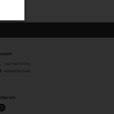
ontakt
+43 7662 57763
Kontaktformular
olge uns