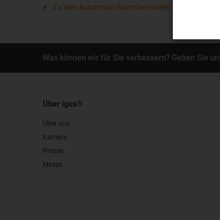
Zu den Automobil-Branchenseiten
Was können wir für Sie verbessern? Geben Sie un
Über igus®
Über uns
Karriere
Presse
Messe