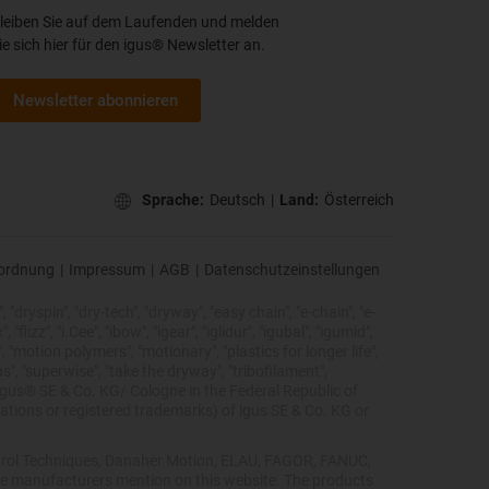
leiben Sie auf dem Laufenden und melden
ie sich hier für den igus® Newsletter an.
Newsletter abonnieren
Sprache:
Deutsch
|
Land:
Österreich
ordnung
|
Impressum
|
AGB
|
Datenschutzeinstellungen
 "dryspin", "dry-tech", "dryway", "easy chain", "e-chain", "e-
lizz", "i.Cee", "ibow", "igear", "iglidur", "igubal", "igumid",
, "motion polymers", "motionary", "plastics for longer life",
s", "superwise", "take the dryway", "tribofilament",
he igus® SE & Co. KG/ Cologne in the Federal Republic of
ations or registered trademarks) of igus SE & Co. KG or
Control Techniques, Danaher Motion, ELAU, FAGOR, FANUC,
ive manufacturers mention on this website. The products