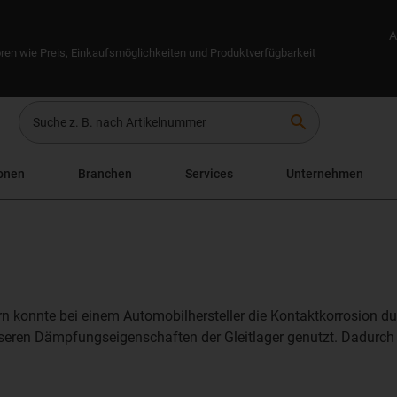
A
ren wie Preis, Einkaufsmöglichkeiten und Produktverfügbarkeit
search
onen
Branchen
Services
Unternehmen
rn konnte bei einem Automobilhersteller die Kontaktkorrosion du
seren Dämpfungseigenschaften der Gleitlager genutzt. Dadurch