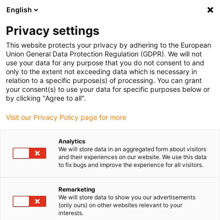
English
Bitte wählen Sie Ihren
Lieferstandort
Privacy settings
Die Auswahl der Länder-/Regionsseite kann
This website protects your privacy by adhering to the European
Union General Data Protection Regulation (GDPR). We will not
verschiedene Faktoren wie Preis,
use your data for any purpose that you do not consent to and
Einkaufsmöglichkeiten und Produktverfügbarkeit
only to the extent not exceeding data which is necessary in
beeinflussen.
relation to a specific purpose(s) of processing. You can grant
your consent(s) to use your data for specific purposes below or
Gehe zu
by clicking "Agree to all".
Alle Standorte ansehen
www.igus.com
Visit our Privacy Policy page for more
search
(
0
)
Analytics
We will store data in an aggregated form about visitors
search
and their experiences on our website. We use this data
Home
...
Inspektions-Gerät
to fix bugs and improve the experience for all visitors.
Remarketing
We will store data to show you our advertisements
(only ours) on other websites relevant to your
interests.