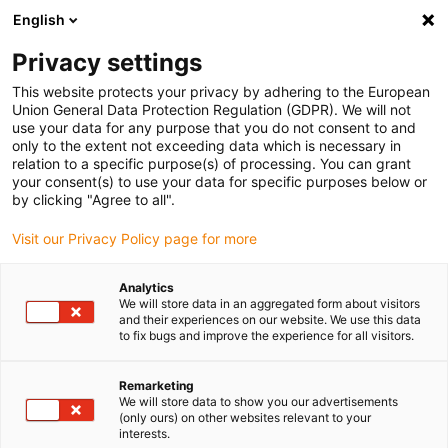
English
Bitte wählen Sie Ihren
Lieferstandort
Privacy settings
Die Auswahl der Länder-/Regionsseite kann
This website protects your privacy by adhering to the European
Union General Data Protection Regulation (GDPR). We will not
verschiedene Faktoren wie Preis,
use your data for any purpose that you do not consent to and
Einkaufsmöglichkeiten und Produktverfügbarkeit
only to the extent not exceeding data which is necessary in
beeinflussen.
relation to a specific purpose(s) of processing. You can grant
your consent(s) to use your data for specific purposes below or
Gehe zu
by clicking "Agree to all".
Alle Standorte ansehen
www.igus.com
Visit our Privacy Policy page for more
search
(
0
)
Analytics
We will store data in an aggregated form about visitors
search
and their experiences on our website. We use this data
Home
...
iglidur® P230 - Werkstoffdaten
to fix bugs and improve the experience for all visitors.
iglidur® P230 -
Remarketing
We will store data to show you our advertisements
Werkstoffdaten
(only ours) on other websites relevant to your
interests.