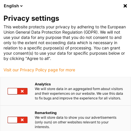
English
Bitte wählen Sie Ihren
Lieferstandort
Privacy settings
Die Auswahl der Länder-/Regionsseite kann
This website protects your privacy by adhering to the European
Union General Data Protection Regulation (GDPR). We will not
verschiedene Faktoren wie Preis,
use your data for any purpose that you do not consent to and
Einkaufsmöglichkeiten und Produktverfügbarkeit
only to the extent not exceeding data which is necessary in
beeinflussen.
relation to a specific purpose(s) of processing. You can grant
your consent(s) to use your data for specific purposes below or
Gehe zu
by clicking "Agree to all".
Alle Standorte ansehen
www.igus.com
Visit our Privacy Policy page for more
search
(
0
)
Analytics
We will store data in an aggregated form about visitors
search
and their experiences on our website. We use this data
Home
...
to fix bugs and improve the experience for all visitors.
Nadellager vs. iglidur® Polymer-Gleitlager
Remarketing
We will store data to show you our advertisements
(only ours) on other websites relevant to your
interests.