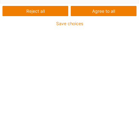
Reject all
Agree to all
Roboter
Save choices
Berufsbildende Schule
Burgdorf-Lehrte
Projektteam:
Berufsbildende Schule Burgdorf-Lehrte
(Leitung: Richard Friske)
Aufgabenstellung:
Umstellung eines bereits existierenden
Roboters von Zahnradgetriebe auf
Zahnriemenantrieb