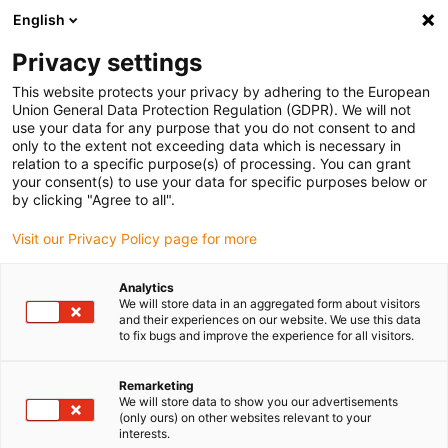
English
Bitte wählen Sie Ihren
Lieferstandort
Privacy settings
Die Auswahl der Länder-/Regionsseite kann
This website protects your privacy by adhering to the European
Union General Data Protection Regulation (GDPR). We will not
verschiedene Faktoren wie Preis,
use your data for any purpose that you do not consent to and
Einkaufsmöglichkeiten und Produktverfügbarkeit
only to the extent not exceeding data which is necessary in
beeinflussen.
relation to a specific purpose(s) of processing. You can grant
your consent(s) to use your data for specific purposes below or
Gehe zu
by clicking "Agree to all".
Alle Standorte ansehen
www.igus.com
Visit our Privacy Policy page for more
search
(
0
)
Analytics
We will store data in an aggregated form about visitors
search
and their experiences on our website. We use this data
Home
...
Roboter mit Zahnriemenantrieb
to fix bugs and improve the experience for all visitors.
Remarketing
We will store data to show you our advertisements
(only ours) on other websites relevant to your
interests.