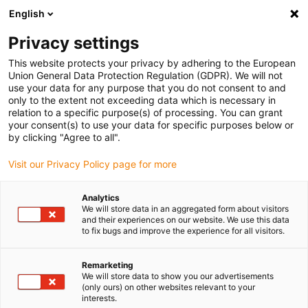
English
Bitte wählen Sie Ihren
Lieferstandort
Privacy settings
Die Auswahl der Länder-/Regionsseite kann
This website protects your privacy by adhering to the European
Union General Data Protection Regulation (GDPR). We will not
verschiedene Faktoren wie Preis,
use your data for any purpose that you do not consent to and
Einkaufsmöglichkeiten und Produktverfügbarkeit
only to the extent not exceeding data which is necessary in
beeinflussen.
relation to a specific purpose(s) of processing. You can grant
your consent(s) to use your data for specific purposes below or
Gehe zu
by clicking "Agree to all".
Alle Standorte ansehen
www.igus.com
Visit our Privacy Policy page for more
search
(
0
)
Analytics
We will store data in an aggregated form about visitors
search
and their experiences on our website. We use this data
Home
...
Lastenroller
to fix bugs and improve the experience for all visitors.
Lastenroller
Remarketing
manus® 2007
We will store data to show you our advertisements
(only ours) on other websites relevant to your
interests.