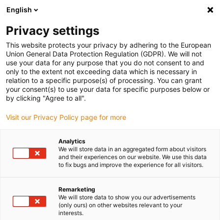
English
Bitte wählen Sie Ihren
Lieferstandort
Privacy settings
Die Auswahl der Länder-/Regionsseite kann
This website protects your privacy by adhering to the European
Union General Data Protection Regulation (GDPR). We will not
verschiedene Faktoren wie Preis,
use your data for any purpose that you do not consent to and
Einkaufsmöglichkeiten und Produktverfügbarkeit
only to the extent not exceeding data which is necessary in
beeinflussen.
relation to a specific purpose(s) of processing. You can grant
your consent(s) to use your data for specific purposes below or
Gehe zu
by clicking "Agree to all".
Alle Standorte ansehen
www.igus.com
Visit our Privacy Policy page for more
search
(
0
)
Analytics
We will store data in an aggregated form about visitors
search
and their experiences on our website. We use this data
Home
...
Absperrventil
to fix bugs and improve the experience for all visitors.
drylin®
Remarketing
We will store data to show you our advertisements
Gewindetechnik
(only ours) on other websites relevant to your
interests.