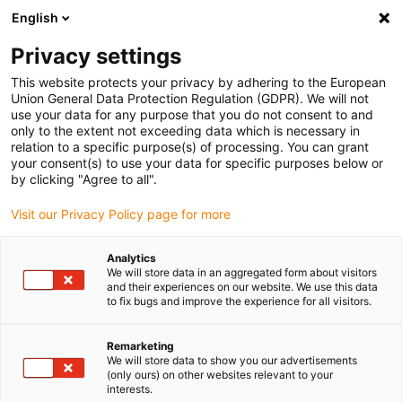
English
Bitte wählen Sie Ihren
Lieferstandort
Privacy settings
Die Auswahl der Länder-/Regionsseite kann
This website protects your privacy by adhering to the European
Union General Data Protection Regulation (GDPR). We will not
verschiedene Faktoren wie Preis,
use your data for any purpose that you do not consent to and
Einkaufsmöglichkeiten und Produktverfügbarkeit
only to the extent not exceeding data which is necessary in
beeinflussen.
relation to a specific purpose(s) of processing. You can grant
your consent(s) to use your data for specific purposes below or
Gehe zu
by clicking "Agree to all".
Alle Standorte ansehen
www.igus.com
Visit our Privacy Policy page for more
search
(
0
)
Analytics
We will store data in an aggregated form about visitors
search
and their experiences on our website. We use this data
Home
Längenanschlag
to fix bugs and improve the experience for all visitors.
Geschmeidiger
Remarketing
We will store data to show you our advertisements
Lauf des
(only ours) on other websites relevant to your
interests.