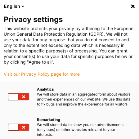
English
Bitte wählen Sie Ihren Lieferstandort
Privacy settings
Die Auswahl der Länder-/Regionsseite kann verschiedene
Faktoren wie Preis, Versandoptionen und Produktverfügbarkeit
This website protects your privacy by adhering to the European
Union General Data Protection Regulation (GDPR). We will not
beeinflussen.
use your data for any purpose that you do not consent to and
only to the extent not exceeding data which is necessary in
relation to a specific purpose(s) of processing. You can grant
Alle Standorte anzeigen
your consent(s) to use your data for specific purposes below or
by clicking "Agree to all".
Gehe zu www.igus.com
Visit our Privacy Policy page for more
Analytics
(0)
We will store data in an aggregated form about visitors
and their experiences on our website. We use this data
to fix bugs and improve the experience for all visitors.
Startseite igus Österreich
Gleitlager
Remarketing
We will store data to show you our advertisements
(only ours) on other websites relevant to your
Wartungsfreie iglidur
interests.