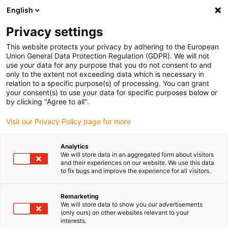
English
Bitte wählen Sie Ihren
Lieferstandort
Privacy settings
Die Auswahl der Länder-/Regionsseite kann
This website protects your privacy by adhering to the European
Union General Data Protection Regulation (GDPR). We will not
verschiedene Faktoren wie Preis,
use your data for any purpose that you do not consent to and
Einkaufsmöglichkeiten und Produktverfügbarkeit
only to the extent not exceeding data which is necessary in
beeinflussen.
relation to a specific purpose(s) of processing. You can grant
your consent(s) to use your data for specific purposes below or
Gehe zu
by clicking "Agree to all".
Alle Standorte ansehen
www.igus.com
Visit our Privacy Policy page for more
search
(
0
)
Analytics
We will store data in an aggregated form about visitors
search
and their experiences on our website. We use this data
Home
...
to fix bugs and improve the experience for all visitors.
drylin® SAW-1080 Linearmodul mit Schrittmotor
drylin® SAW-1080
Remarketing
We will store data to show you our advertisements
Linearmodul mit
(only ours) on other websites relevant to your
interests.