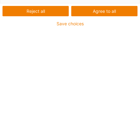
Schrittmotor
Reject all
Agree to all
Save choices
1
von
2
Mit Trapezgewinde TR12x3
NEMA24 Schrittmotor
Schlittenlänge: 100 mm
Hublänge: 500 mm
→
Individuelles Linearmodul konfigurieren!
Gewindeart: Trapezgewinde: Aufnahme