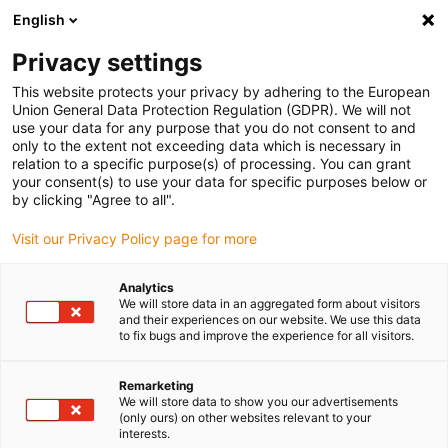
English
Bitte wählen Sie Ihren
Lieferstandort
Privacy settings
Die Auswahl der Länder-/Regionsseite kann
This website protects your privacy by adhering to the European
Union General Data Protection Regulation (GDPR). We will not
verschiedene Faktoren wie Preis,
use your data for any purpose that you do not consent to and
Einkaufsmöglichkeiten und Produktverfügbarkeit
only to the extent not exceeding data which is necessary in
beeinflussen.
relation to a specific purpose(s) of processing. You can grant
your consent(s) to use your data for specific purposes below or
Gehe zu
by clicking "Agree to all".
Alle Standorte ansehen
www.igus.com
Visit our Privacy Policy page for more
search
(
0
)
Analytics
We will store data in an aggregated form about visitors
search
and their experiences on our website. We use this data
Home
...
Linearmodule mit Spindelantrieb
to fix bugs and improve the experience for all visitors.
Linearmodule
Remarketing
We will store data to show you our advertisements
(only ours) on other websites relevant to your
interests.