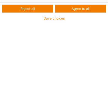
Neu
Neu
Reject all
Agree to all
Save choices
1
von
3
Basierend auf drylin W Doppelschienen
WS-0620
Mit dryspin Steilgewinde Ø 6,35 mm
Hublänge bis zu 300 mm
Silber oder schwarz eloxiert
Auch als
motorisierte Version SLWC
und
Kreuztisch Version SLW-XY