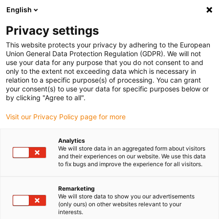
English
Bitte wählen Sie Ihren
Lieferstandort
Privacy settings
Die Auswahl der Länder-/Regionsseite kann
This website protects your privacy by adhering to the European
Union General Data Protection Regulation (GDPR). We will not
verschiedene Faktoren wie Preis,
use your data for any purpose that you do not consent to and
Einkaufsmöglichkeiten und Produktverfügbarkeit
only to the extent not exceeding data which is necessary in
beeinflussen.
relation to a specific purpose(s) of processing. You can grant
your consent(s) to use your data for specific purposes below or
Gehe zu
by clicking "Agree to all".
Alle Standorte ansehen
www.igus.eu
Visit our Privacy Policy page for more
search
(
0
)
Analytics
We will store data in an aggregated form about visitors
search
and their experiences on our website. We use this data
Home
...
drylin SLW-0620 Miniatur Linearmodul
to fix bugs and improve the experience for all visitors.
drylin SLW-0620
Remarketing
Miniatur Linearmodul
We will store data to show you our advertisements
(only ours) on other websites relevant to your
interests.