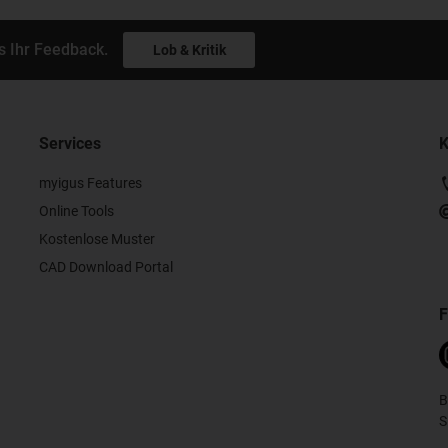
s Ihr Feedback.
Lob & Kritik
Services
K
myigus Features
Online Tools
Kostenlose Muster
CAD Download Portal
F
B
S