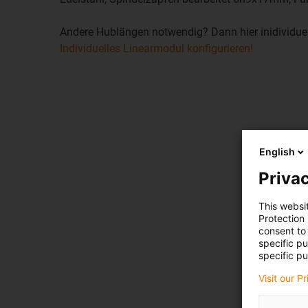
Andere Hublängen notwendig? Dann hier inidividuel
Individuelles Linearmodul konfigurieren!
English
Privac
This websi
Protection
consent to 
specific p
specific pu
Visit our P