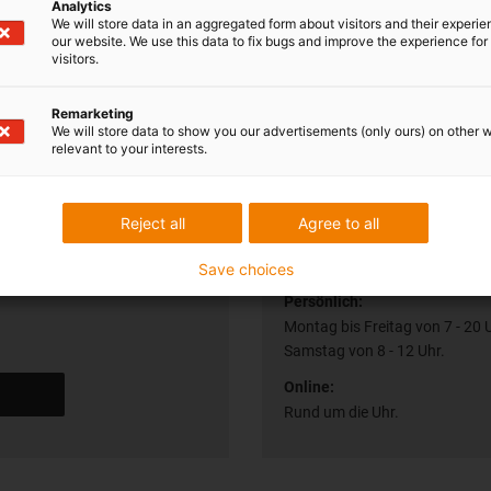
Analytics
We will store data in an aggregated form about visitors and their experi
our website. We use this data to fix bugs and improve the experience for 
visitors.
Remarketing
We will store data to show you our advertisements (only ours) on other 
relevant to your interests.
Reject all
Agree to all
auch persönlich
Lieferung und Bera
Save choices
Persönlich:
Montag bis Freitag von 7 - 20 
Samstag von 8 - 12 Uhr.
Online:
Rund um die Uhr.