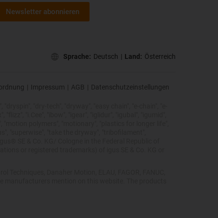
Newsletter abonnieren
Sprache:
Deutsch
|
Land:
Österreich
ordnung
|
Impressum
|
AGB
|
Datenschutzeinstellungen
 "dryspin", "dry-tech", "dryway", "easy chain", "e-chain", "e-
lizz", "i.Cee", "ibow", "igear", "iglidur", "igubal", "igumid",
, "motion polymers", "motionary", "plastics for longer life",
s", "superwise", "take the dryway", "tribofilament",
he igus® SE & Co. KG/ Cologne in the Federal Republic of
ations or registered trademarks) of igus SE & Co. KG or
Control Techniques, Danaher Motion, ELAU, FAGOR, FANUC,
ive manufacturers mention on this website. The products