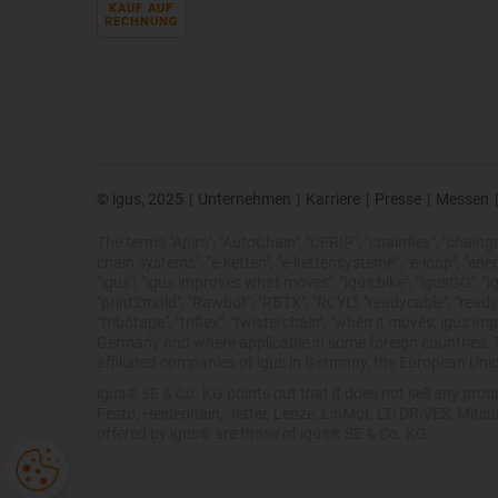
KAUF AUF
RECHNUNG
© igus, 2025
|
Unternehmen
|
Karriere
|
Presse
|
Messen
|
The terms "Apiro", "AutoChain", "CFRIP", "chainflex", "chainge",
chain systems", "e-ketten", "e-kettensysteme", "e-loop", "energy 
"igus", "igus improves what moves", "igus:bike", "igusGO", "ig
"print2mold", "Rawbot", "RBTX", "RCYL", "readycable", "readych
"tribotape", "triflex", "twisterchain", "when it moves, igus 
Germany and where applicable in some foreign countries. Th
affiliated companies of igus in Germany, the European Unio
igus® SE & Co. KG points out that it does not sell any pr
Festo, Heidenhain, Jetter, Lenze, LinMot, LTi DRiVES, Mits
offered by igus® are those of igus® SE & Co. KG