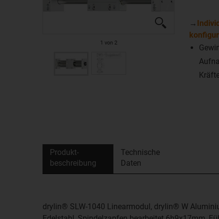
→
Indivi
konfigur
1
von
2
Gewin
Aufna
Kräft
Produkt­
Technische
beschreibung
Daten
drylin® SLW-1040 Linearmodul, drylin® W Aluminiu
Edelstahl, Spindelzapfen bearbeitet 6h9x17mm, Füh