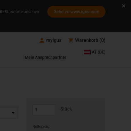
Gehe zu www.igus.com
lle Standorte ansehen
myigus
Warenkorb
(
0
)
AT (DE)
Mein Ansprechpartner
Stück
Nettopreis: