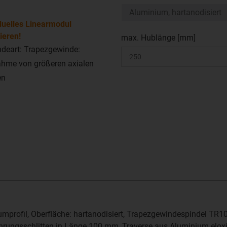
duelles Linearmodul
ieren!
max. Hublänge [mm]
deart: Trapezgewinde:
hme von größeren axialen
en
mprofil, Oberfläche: hartanodisiert, Trapezgewindespindel TR1
rungsschlitten in Länge 100 mm, Traverse aus Aluminium eloxi