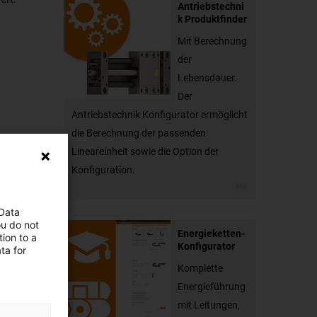
Antriebstechni
k Produktfinder
Mit Berechnung
der
Lebensdauer.
Der
Antriebstechnik Konfigurator ermöglicht
die Berechnung der passenden
Lineareinheit sowie die Option der
Konfiguration.
 Data
ou do not
Energieketten-
ion to a
Konfigurator
ta for
Komplette
Energieführung
mit Leitungen,