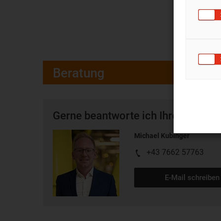
Beratung
Gerne beantworte ich Ihre Fragen 
Michael Kubinger
+43 7662 57763
E-Mail schreiben