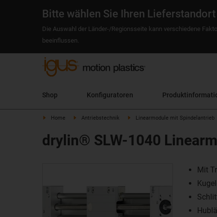
Bitte wählen Sie Ihren Lieferstandort
Die Auswahl der Länder-/Regionsseite kann verschiedene Fakto
beeinflussen.
Shop
Konfiguratoren
Produktinformati
Home
Antriebstechnik
Linearmodule mit Spindelantrieb
drylin® SLW-1040 Linearm
Mit T
Kugel
Schli
Hublä