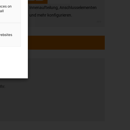
ences on
Innenaufteilung, Anschlusselementen
all
und mehr konfigurieren.
websites
tung
Uhr.