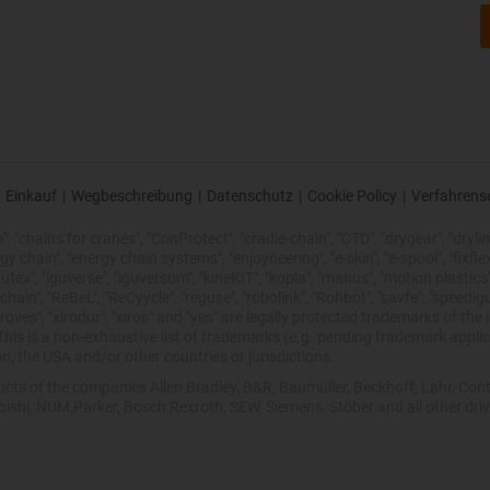
Einkauf
|
Wegbeschreibung
|
Datenschutz
|
Cookie Policy
|
Verfahrens
 "chains for cranes", "ConProtect", "cradle-chain", "CTD", "drygear", "drylin",
chain", "energy chain systems", "enjoyneering", "e-skin", "e-spool", "fixflex", "f
utex", "iguverse", "iguversum", "kineKIT", "kopla", "manus", "motion plastics"
ain", "ReBeL", "ReCyycle", "reguse", "robolink", "Rohbot", "savfe", "speedigu
improves", "xirodur", "xiros" and "yes" are legally protected trademarks of t
is is a non-exhaustive list of trademarks (e.g. pending trademark applic
n, the USA and/or other countries or jurisdictions.
oducts of the companies Allen Bradley, B&R, Baumüller, Beckhoff, Lahr, 
ubishi, NUM,Parker, Bosch Rexroth, SEW, Siemens, Stöber and all other dr