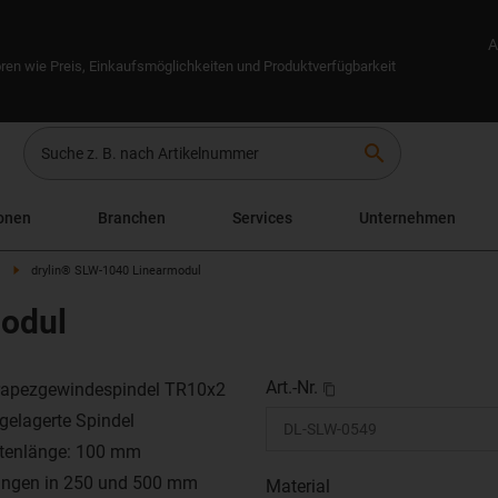
A
ren wie Preis, Einkaufsmöglichkeiten und Produktverfügbarkeit
search
onen
Branchen
Services
Unternehmen
drylin® SLW-1040 Linearmodul
odul
Art.-Nr.
rapezgewindespindel TR10x2
gelagerte Spindel
ttenlänge: 100 mm
ngen in 250 und 500 mm
Material