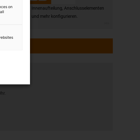
ences on
Innenaufteilung, Anschlusselementen
all
und mehr konfigurieren.
websites
tung
Uhr.