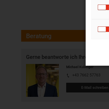
Beratung
Gerne beantworte ich Ihre Fragen 
Michael Kubinger
+43 7662 57763
E-Mail schreiben