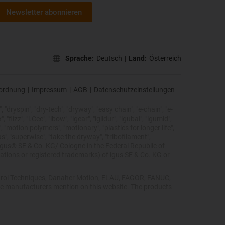
Newsletter abonnieren
Sprache:
Deutsch
|
Land:
Österreich
ordnung
|
Impressum
|
AGB
|
Datenschutzeinstellungen
 "dryspin", "dry-tech", "dryway", "easy chain", "e-chain", "e-
lizz", "i.Cee", "ibow", "igear", "iglidur", "igubal", "igumid",
, "motion polymers", "motionary", "plastics for longer life",
s", "superwise", "take the dryway", "tribofilament",
he igus® SE & Co. KG/ Cologne in the Federal Republic of
ations or registered trademarks) of igus SE & Co. KG or
Control Techniques, Danaher Motion, ELAU, FAGOR, FANUC,
ive manufacturers mention on this website. The products