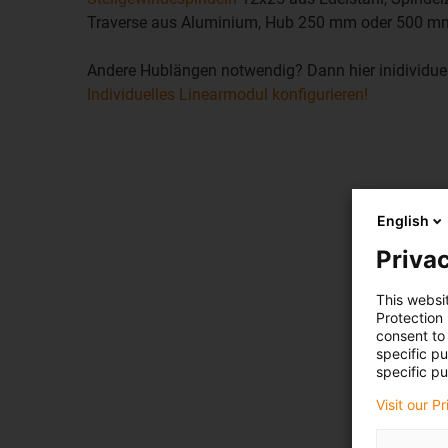
Traverse aus Aluminium, Hub 250 mm oder 500 m
Andere Hublängen notwendig? Dann hier inidividuel
Individuelles Linearmodul konfigurieren!
English
Privac
This websi
Protection
consent to 
specific p
specific pu
Visit our P