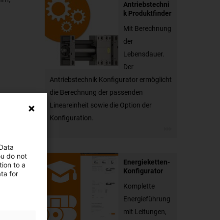
Antriebstechni
k Produktfinder
Mit Berechnung
der
Lebensdauer.
Der
Antriebstechnik Konfigurator ermöglicht
die Berechnung der passenden
Lineareinheit sowie die Option der
Konfiguration.
 Data
ou do not
Energieketten-
ion to a
Konfigurator
ta for
Komplette
Energieführung
mit Leitungen,