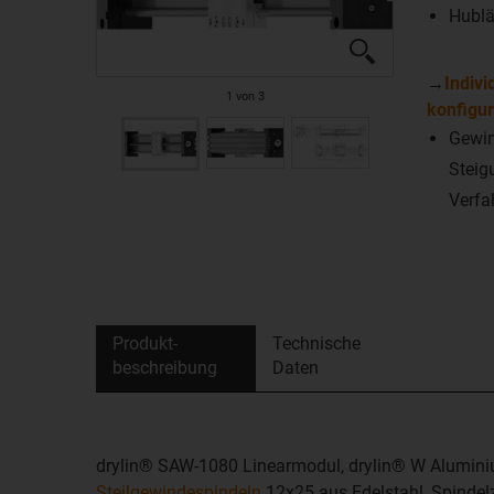
Hubl
→
Indivi
1
von
3
konfigur
Gewin
Steig
Verfa
Produkt­
Technische
beschreibung
Daten
drylin® SAW-1080 Linearmodul, drylin® W Aluminium
Steilgewindespindeln
12x25 aus Edelstahl, Spinde