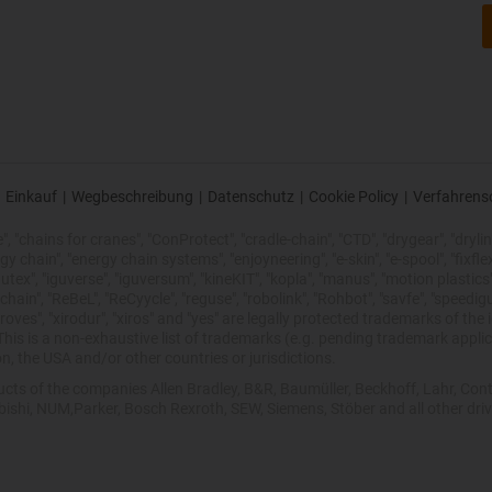
Einkauf
|
Wegbeschreibung
|
Datenschutz
|
Cookie Policy
|
Verfahrens
 "chains for cranes", "ConProtect", "cradle-chain", "CTD", "drygear", "drylin",
chain", "energy chain systems", "enjoyneering", "e-skin", "e-spool", "fixflex", "f
utex", "iguverse", "iguversum", "kineKIT", "kopla", "manus", "motion plastics"
ain", "ReBeL", "ReCyycle", "reguse", "robolink", "Rohbot", "savfe", "speedigu
improves", "xirodur", "xiros" and "yes" are legally protected trademarks of t
is is a non-exhaustive list of trademarks (e.g. pending trademark applic
n, the USA and/or other countries or jurisdictions.
oducts of the companies Allen Bradley, B&R, Baumüller, Beckhoff, Lahr, 
ubishi, NUM,Parker, Bosch Rexroth, SEW, Siemens, Stöber and all other dr