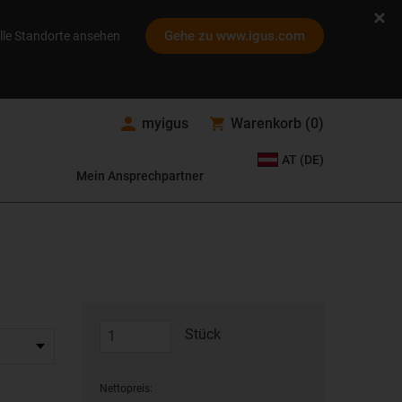
Gehe zu www.igus.com
lle Standorte ansehen
myigus
Warenkorb
(
0
)
AT (DE)
Mein Ansprechpartner
Stück
Nettopreis: