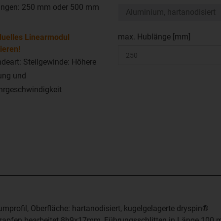
ängen: 250 mm oder 500 mm
max. Hublänge [mm]
duelles Linearmodul
ieren!
deart: Steilgewinde: Höhere
ung und
hrgeschwindigkeit
profil, Oberfläche: hartanodisiert, kugelgelagerte dryspin®
lzapfen bearbeitet 8h9x17mm, Führungsschlitten in Länge 100 