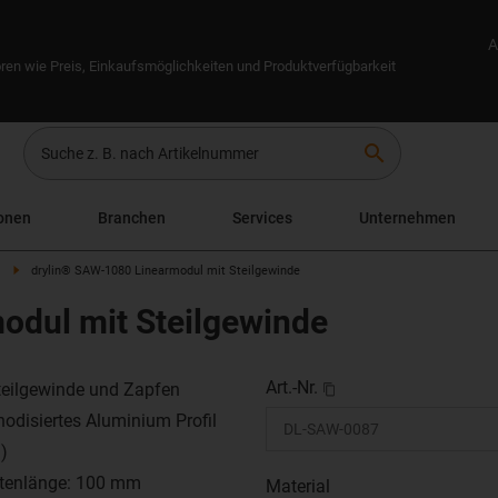
A
ren wie Preis, Einkaufsmöglichkeiten und Produktverfügbarkeit
search
onen
Branchen
Services
Unternehmen
drylin® SAW-1080 Linearmodul mit Steilgewinde
odul mit Steilgewinde
Art.-Nr.
teilgewinde und Zapfen
nodisiertes Aluminium Profil
g)
ttenlänge: 100 mm
Material