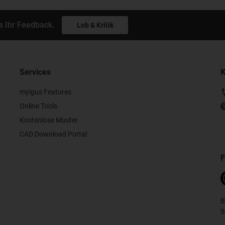
s Ihr Feedback.
Lob & Kritik
Services
K
myigus Features
Online Tools
Kostenlose Muster
CAD Download Portal
F
B
S