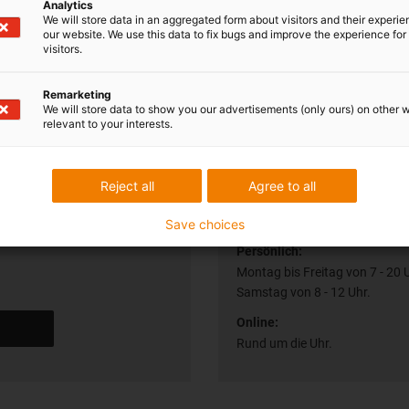
Analytics
We will store data in an aggregated form about visitors and their experi
our website. We use this data to fix bugs and improve the experience for 
visitors.
Remarketing
We will store data to show you our advertisements (only ours) on other 
relevant to your interests.
Reject all
Agree to all
auch persönlich
Lieferung und Bera
Save choices
Persönlich:
Montag bis Freitag von 7 - 20 
Samstag von 8 - 12 Uhr.
Online:
Rund um die Uhr.