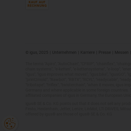
KAUF AUF
RECHNUNG
© igus, 2025
|
Unternehmen
|
Karriere
|
Presse
|
Messen
|
The terms "Apiro", "AutoChain", "CFRIP", "chainflex", "chainge",
chain systems", "e-ketten", "e-kettensysteme", "e-loop", "energy 
"igus", "igus improves what moves", "igus:bike", "igusGO", "ig
"print2mold", "Rawbot", "RBTX", "RCYL", "readycable", "readych
"tribotape", "triflex", "twisterchain", "when it moves, igus 
Germany and where applicable in some foreign countries. Th
affiliated companies of igus in Germany, the European Unio
igus® SE & Co. KG points out that it does not sell any pr
Festo, Heidenhain, Jetter, Lenze, LinMot, LTi DRiVES, Mits
offered by igus® are those of igus® SE & Co. KG