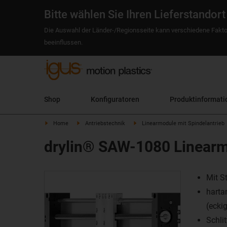
Bitte wählen Sie Ihren Lieferstandort
Die Auswahl der Länder-/Regionsseite kann verschiedene Fakto
beeinflussen.
Shop
Konfiguratoren
Produktinformati
Home
Antriebstechnik
Linearmodule mit Spindelantrieb
drylin® SAW-1080 Linearm
Mit S
harta
(ecki
Schli