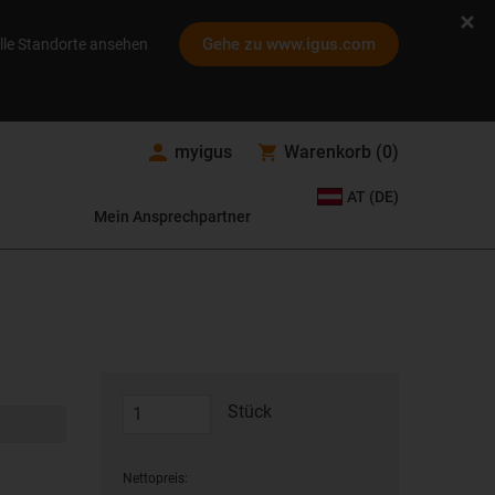
Gehe zu www.igus.com
lle Standorte ansehen
myigus
Warenkorb
(
0
)
AT (DE)
Mein Ansprechpartner
Stück
Nettopreis: