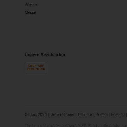
Presse
Messe
Unsere Bezahlarten
KAUF AUF
RECHNUNG
© igus, 2025
|
Unternehmen
|
Karriere
|
Presse
|
Messen
|
The terms "Apiro", "AutoChain", "CFRIP", "chainflex", "chainge",