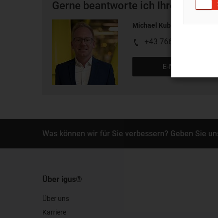
Gerne beantworte ich Ihre Fragen 
Michael Kubinger
+43 7662 57763
E-Mail schreiben
Was können wir für Sie verbessern? Geben Sie un
Über igus®
Über uns
Karriere