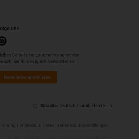
olge uns
leiben Sie auf dem Laufenden und melden
ie sich hier für den igus® Newsletter an.
Newsletter abonnieren
Sprache:
Deutsch
|
Land:
Österreich
ordnung
|
Impressum
|
AGB
|
Datenschutzeinstellungen
 "dryspin", "dry-tech", "dryway", "easy chain", "e-chain", "e-