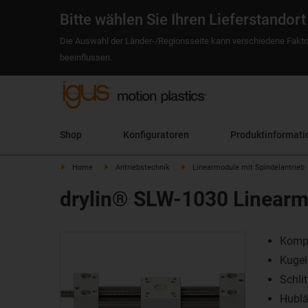
Bitte wählen Sie Ihren Lieferstandort
Die Auswahl der Länder-/Regionsseite kann verschiedene Fakto
beeinflussen.
Shop
Konfiguratoren
Produktinformati
Home
Antriebstechnik
Linearmodule mit Spindelantrieb
drylin® SLW-1030 Linearm
Kompa
Kugel
Schli
Hubl