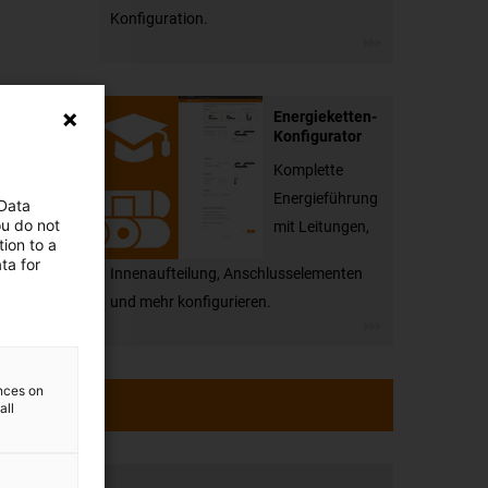
Konfiguration.
Energieketten-
Konfigurator
Komplette
Energieführung
 Data
ou do not
mit Leitungen,
ion to a
ta for
Innenaufteilung, Anschlusselementen
und mehr konfigurieren.
ences on
all