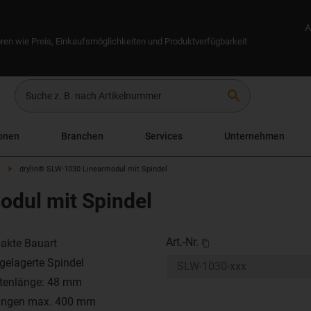
A
ren wie Preis, Einkaufsmöglichkeiten und Produktverfügbarkeit
search
onen
Branchen
Services
Unternehmen
drylin® SLW-1030 Linearmodul mit Spindel
odul mit Spindel
Art.-Nr.
kte Bauart
gelagerte Spindel
ttenlänge: 48 mm
ängen max. 400 mm