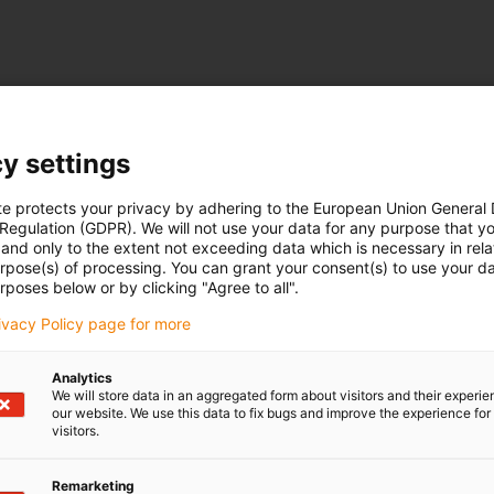
y settings
te protects your privacy by adhering to the European Union General
 Regulation (GDPR). We will not use your data for any purpose that y
and only to the extent not exceeding data which is necessary in relat
urpose(s) of processing. You can grant your consent(s) to use your da
rposes below or by clicking "Agree to all".
rivacy Policy page for more
Analytics
We will store data in an aggregated form about visitors and their experi
our website. We use this data to fix bugs and improve the experience for 
visitors.
Remarketing