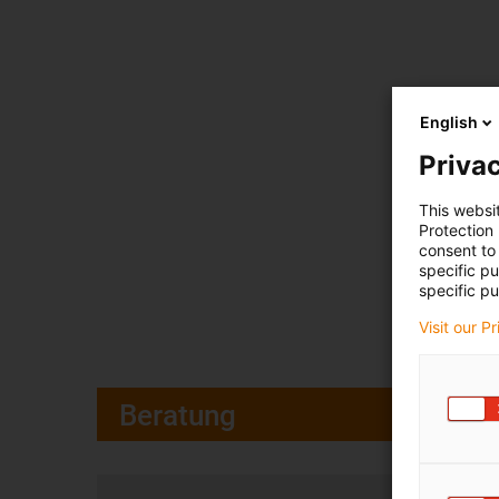
English
Privac
This websi
Protection
consent to 
specific p
specific pu
Visit our P
Beratung