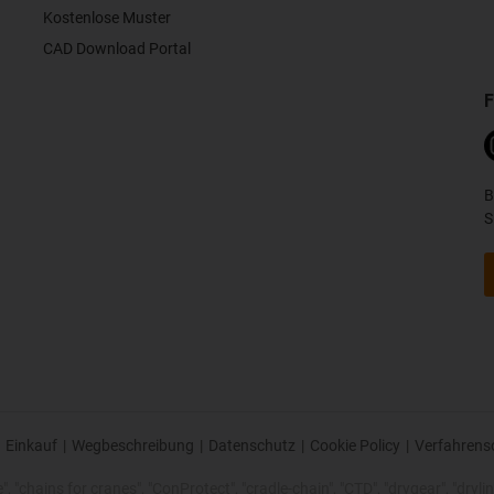
Kostenlose Muster
CAD Download Portal
F
B
S
Einkauf
|
Wegbeschreibung
|
Datenschutz
|
Cookie Policy
|
Verfahrens
 "chains for cranes", "ConProtect", "cradle-chain", "CTD", "drygear", "drylin",