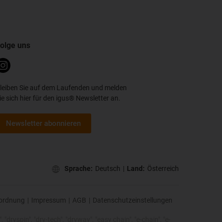
olge uns
leiben Sie auf dem Laufenden und melden
ie sich hier für den igus® Newsletter an.
Newsletter abonnieren
Sprache:
Deutsch
|
Land:
Österreich
ordnung
|
Impressum
|
AGB
|
Datenschutzeinstellungen
 "dryspin", "dry-tech", "dryway", "easy chain", "e-chain", "e-