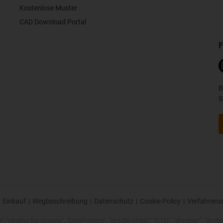
Kostenlose Muster
CAD Download Portal
F
B
S
Einkauf
|
Wegbeschreibung
|
Datenschutz
|
Cookie Policy
|
Verfahrens
 "chains for cranes", "ConProtect", "cradle-chain", "CTD", "drygear", "drylin",