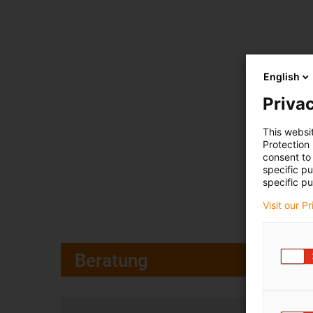
English
Privac
This websi
Protection
consent to 
specific p
specific pu
Visit our P
Beratung