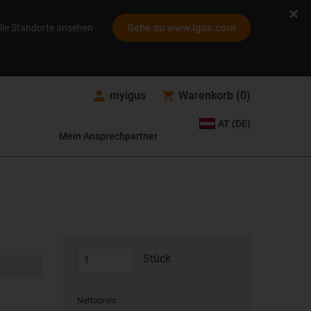
Gehe zu www.igus.com
lle Standorte ansehen
myigus
Warenkorb
(
0
)
AT (DE)
Mein Ansprechpartner
Stück
Nettopreis: