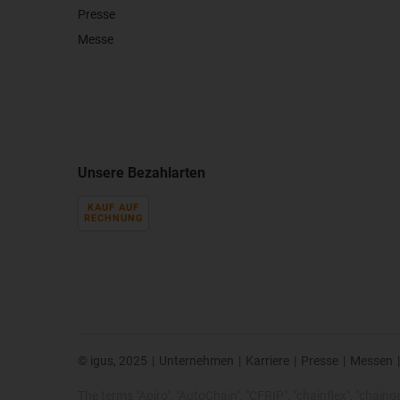
Presse
Messe
Unsere Bezahlarten
KAUF AUF
RECHNUNG
© igus, 2025
|
Unternehmen
|
Karriere
|
Presse
|
Messen
|
The terms "Apiro", "AutoChain", "CFRIP", "chainflex", "chainge",