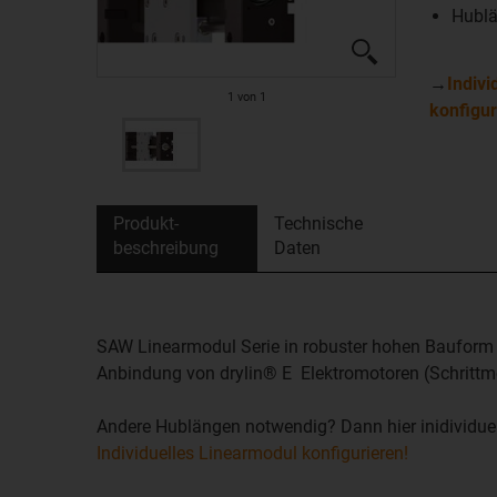
Hubl
→
Indivi
1
von
1
konfigur
Produkt­
Technische
beschreibung
Daten
SAW Linearmodul Serie in robuster hohen Bauform ba
Anbindung von drylin® E Elektromotoren (Schritt
Andere Hublängen notwendig? Dann hier inidividuel
Individuelles Linearmodul konfigurieren!