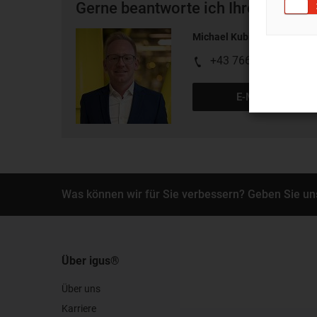
Gerne beantworte ich Ihre Fragen 
Michael Kubinger
+43 7662 57763
E-Mail schreiben
Was können wir für Sie verbessern? Geben Sie un
Über igus®
Über uns
Karriere