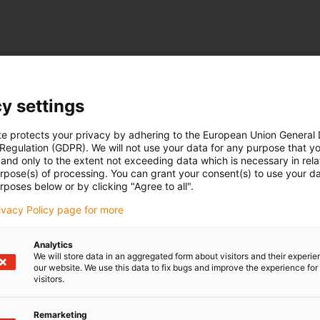
y settings
te protects your privacy by adhering to the European Union General
 Regulation (GDPR). We will not use your data for any purpose that y
and only to the extent not exceeding data which is necessary in relat
urpose(s) of processing. You can grant your consent(s) to use your da
rposes below or by clicking "Agree to all".
rivacy Policy page for more
Analytics
We will store data in an aggregated form about visitors and their experi
our website. We use this data to fix bugs and improve the experience for 
visitors.
Remarketing