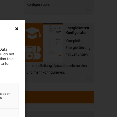
Konfiguration.
Energieketten-
Konfigurator
Komplette
Energieführung
 Data
ou do not
mit Leitungen,
ion to a
ta for
Innenaufteilung, Anschlusselementen
und mehr konfigurieren.
ences on
all