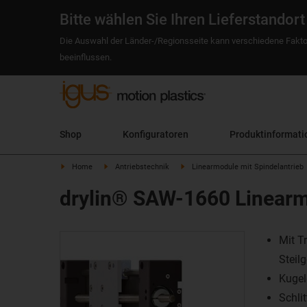
Bitte wählen Sie Ihren Lieferstandort
Die Auswahl der Länder-/Regionsseite kann verschiedene Fakto
beeinflussen.
Shop
Konfiguratoren
Produktinformati
Home
Antriebstechnik
Linearmodule mit Spindelantrieb
drylin® SAW-1660 Linearm
Mit T
Steil
Kugel
Schli