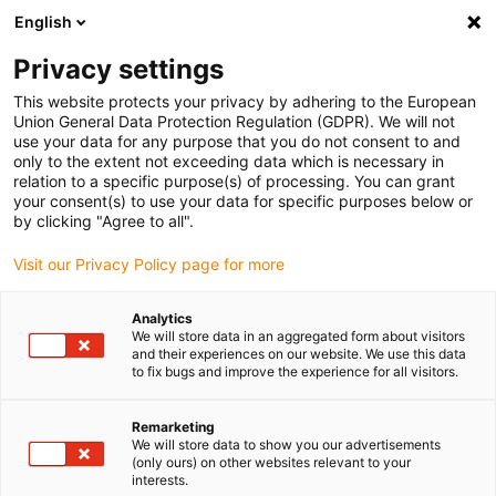
English
Bitte wählen Sie Ihren
Lieferstandort
Privacy settings
Die Auswahl der Länder-/Regionsseite kann
This website protects your privacy by adhering to the European
Union General Data Protection Regulation (GDPR). We will not
verschiedene Faktoren wie Preis,
use your data for any purpose that you do not consent to and
Einkaufsmöglichkeiten und Produktverfügbarkeit
only to the extent not exceeding data which is necessary in
beeinflussen.
relation to a specific purpose(s) of processing. You can grant
your consent(s) to use your data for specific purposes below or
Gehe zu
by clicking "Agree to all".
Alle Standorte ansehen
www.igus.com
Visit our Privacy Policy page for more
search
(
0
)
Analytics
We will store data in an aggregated form about visitors
search
and their experiences on our website. We use this data
Home
...
to fix bugs and improve the experience for all visitors.
drylin® Linearlager aus Eco-Materialien TJ4UMP-01
drylin® Linearlager aus
Remarketing
We will store data to show you our advertisements
Eco-Materialien
(only ours) on other websites relevant to your
interests.