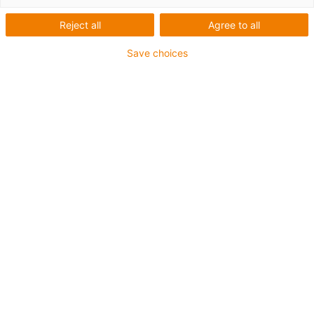
TJ4UMP-01
Reject all
Agree to all
Save choices
1
von
3
Für alle Rundwellen: Stahl/Edelstahl
gehärtet oder gezogen, hartanodisiertes
Aluminium oder aus Carbon
Geringes Gewicht durch 100 % Kunststoff
Teilbare Lagerhälften für Lagertausch
direkt auf
der Welle