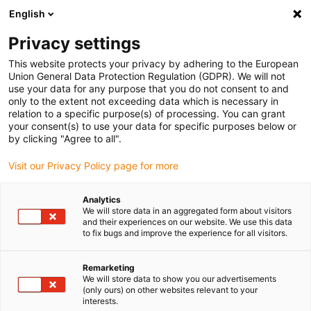
English
Bitte wählen Sie Ihren Lieferstandort
Privacy settings
Die Auswahl der Länder-/Regionsseite kann verschiedene
Faktoren wie Preis, Versandoptionen und Produktverfügbarkeit
This website protects your privacy by adhering to the European
Union General Data Protection Regulation (GDPR). We will not
beeinflussen.
use your data for any purpose that you do not consent to and
only to the extent not exceeding data which is necessary in
relation to a specific purpose(s) of processing. You can grant
Alle Standorte anzeigen
your consent(s) to use your data for specific purposes below or
by clicking "Agree to all".
Gehe zu www.igus.com
Visit our Privacy Policy page for more
Analytics
(0)
We will store data in an aggregated form about visitors
and their experiences on our website. We use this data
to fix bugs and improve the experience for all visitors.
Startseite igus Österreich
Low-Cost
Leitungen Für Die E-Kette
Remarketing
We will store data to show you our advertisements
(only ours) on other websites relevant to your
interests.