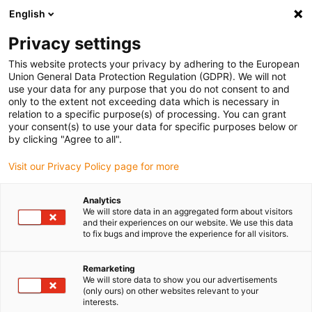
English
Bitte wählen Sie Ihren Lieferstandort
Privacy settings
Die Auswahl der Länder-/Regionsseite kann verschiedene
Faktoren wie Preis, Versandoptionen und Produktverfügbarkeit
This website protects your privacy by adhering to the European
Union General Data Protection Regulation (GDPR). We will not
beeinflussen.
use your data for any purpose that you do not consent to and
only to the extent not exceeding data which is necessary in
relation to a specific purpose(s) of processing. You can grant
Alle Standorte anzeigen
your consent(s) to use your data for specific purposes below or
by clicking "Agree to all".
Gehe zu www.igus.com
Visit our Privacy Policy page for more
Analytics
(0)
We will store data in an aggregated form about visitors
and their experiences on our website. We use this data
to fix bugs and improve the experience for all visitors.
Startseite igus Österreich
Verfahren
Rapid Prototyping
Remarketing
We will store data to show you our advertisements
(only ours) on other websites relevant to your
Rapid Prototyping –
interests.