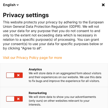
English
Bitte wählen Sie Ihren Lieferstandort
Privacy settings
Die Auswahl der Länder-/Regionsseite kann verschiedene
Faktoren wie Preis, Versandoptionen und Produktverfügbarkeit
This website protects your privacy by adhering to the European
Union General Data Protection Regulation (GDPR). We will not
beeinflussen.
use your data for any purpose that you do not consent to and
only to the extent not exceeding data which is necessary in
relation to a specific purpose(s) of processing. You can grant
Alle Standorte anzeigen
your consent(s) to use your data for specific purposes below or
by clicking "Agree to all".
Gehe zu www.igus.com
Visit our Privacy Policy page for more
Analytics
(0)
We will store data in an aggregated form about visitors
and their experiences on our website. We use this data
to fix bugs and improve the experience for all visitors.
Startseite igus Österreich
Anwendungsbeispiele
Energieketten Für Feeder In Presswerk
Remarketing
We will store data to show you our advertisements
(only ours) on other websites relevant to your
interests.