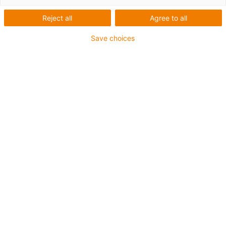
AnwenderberichtGarantiert
Reject all
Agree to all
24 Mio. Hübe:
Save choices
Konfektionierte e-ketten
für Feeder in Presswerk
Feeder-Systeme von
Strothmann arbeiten mit
readychain Energieketten im
24/7-Betrieb.
Im schnellen Gleichtakt, voll automatisiert und perfekt
synchronisiert arbeiten die Pressenstationen im
Presswerk der Automobilhersteller. Den Takt geben dabei
häufig Feeder-Systeme von Strothmann an. Das System