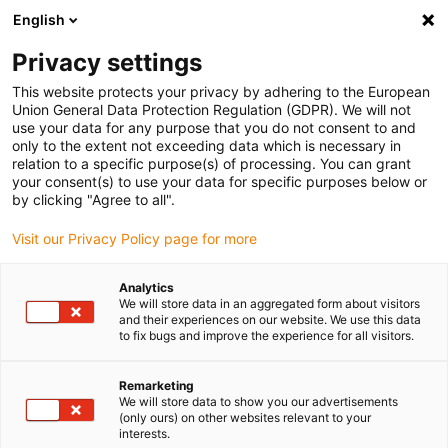
English
Bitte wählen Sie Ihren Lieferstandort
Privacy settings
Die Auswahl der Länder-/Regionsseite kann verschiedene
Faktoren wie Preis, Versandoptionen und Produktverfügbarkeit
This website protects your privacy by adhering to the European
Union General Data Protection Regulation (GDPR). We will not
beeinflussen.
use your data for any purpose that you do not consent to and
only to the extent not exceeding data which is necessary in
relation to a specific purpose(s) of processing. You can grant
Alle Standorte anzeigen
your consent(s) to use your data for specific purposes below or
by clicking "Agree to all".
Gehe zu www.igus.com
Visit our Privacy Policy page for more
Analytics
(0)
We will store data in an aggregated form about visitors
and their experiences on our website. We use this data
to fix bugs and improve the experience for all visitors.
Startseite igus Österreich
DIY
Komponenten Für DIY-Camperausbau
Remarketing
We will store data to show you our advertisements
(only ours) on other websites relevant to your
interests.