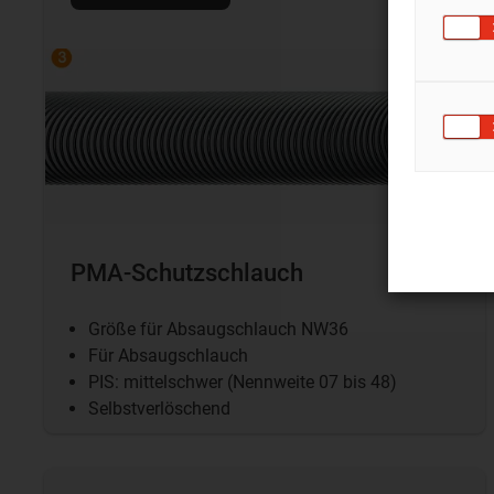
PMA-Schutzschlauch
Größe für Absaugschlauch NW36
Für Absaugschlauch
PIS: mittelschwer (Nennweite 07 bis 48)
Selbstverlöschend