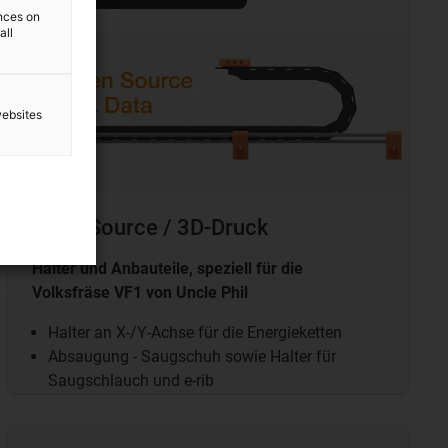
ences on
all
websites
Open Source / 3D-Druck
Halter und Anbauteile, speziell für die
Volksfräse VF1 von Uncle Phil
Halter an X-/Y-Achse für die Energieketten
Absaugung - Saugschuh sowie Halter für
Saugschlauch und e-rib