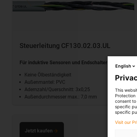
Steuerleitung CF130.02.03.UL
Für induktive Sensoren und Endschalter
English
Keine Ölbeständigkeit
Privac
Außenmantel: PVC
Adernzahl/Querschnitt: 3x0,25
This websi
Protection
Außendurchmesser max.: 7,0 mm
consent to 
specific p
specific pu
Visit our P
Jetzt kaufen