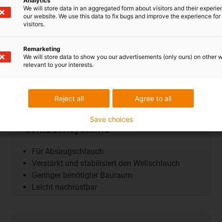
Analytics
We will store data in an aggregated form about visitors and their experi
our website. We use this data to fix bugs and improve the experience for 
visitors.
Remarketing
We will store data to show you our advertisements (only ours) on other 
relevant to your interests.
Reject all
Agree to all
e-rib - die Verstärkung für
Save choices
Schlauchsysteme
Für Absaugschlauch
Verstärkt und stabilisiert den Wellschlauch
Geringer benötigter Bauraum
Leicht nachrüstbar