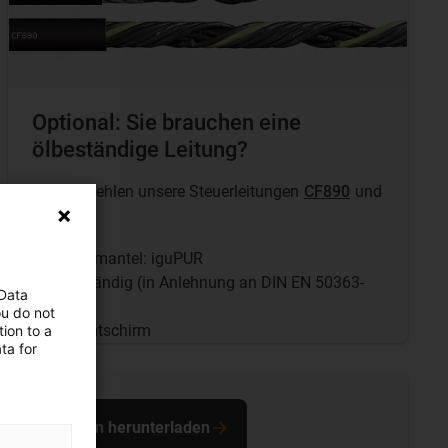
Optional: Sie brauchen eine
ölbeständige Leitung?
Wir empfehlen unsere Steuerleitungen
CF890
und
CF891
.
Außenmantel: iguPUR
Ölbeständig (in Anlehnung an DIN EN 50363-
 Data
10-2)
ou do not
Gesamtschirm
ion to a
ta for
Dateien herunterladen