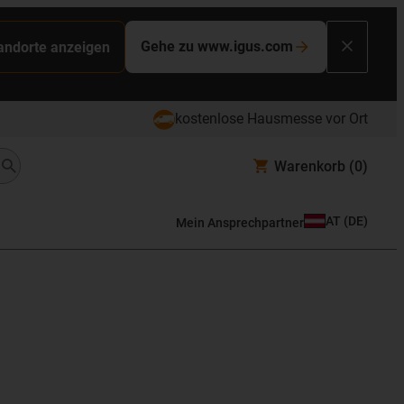
Gehe zu www.igus.com
tandorte anzeigen
kostenlose Hausmesse vor Ort
Warenkorb
(0)
AT
(
DE
)
Mein Ansprechpartner