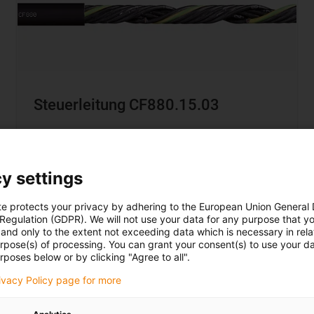
Steuerleitung CF880.15.03
Für Frässpindel
Keine Ölbständigkeit
y settings
Außenmantel: PVC
Adernzahl/Querschnitt: 3G1,5
te protects your privacy by adhering to the European Union General
 Regulation (GDPR). We will not use your data for any purpose that y
Außendurchmesser max.: 7,0 mm
and only to the extent not exceeding data which is necessary in relat
urpose(s) of processing. You can grant your consent(s) to use your da
rposes below or by clicking "Agree to all".
rivacy Policy page for more
Jetzt kaufen