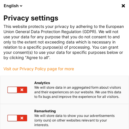
English
Bitte wählen Sie Ihren
Lieferstandort
Privacy settings
Die Auswahl der Länder-/Regionsseite kann
This website protects your privacy by adhering to the European
Union General Data Protection Regulation (GDPR). We will not
verschiedene Faktoren wie Preis,
use your data for any purpose that you do not consent to and
Einkaufsmöglichkeiten und Produktverfügbarkeit
only to the extent not exceeding data which is necessary in
beeinflussen.
relation to a specific purpose(s) of processing. You can grant
your consent(s) to use your data for specific purposes below or
Gehe zu
by clicking "Agree to all".
Alle Standorte ansehen
www.igus.eu
Visit our Privacy Policy page for more
search
(
0
)
Analytics
We will store data in an aggregated form about visitors
search
and their experiences on our website. We use this data
Home
...
Kegelzahnräder Übersetzung 1:2
to fix bugs and improve the experience for all visitors.
Kegelzahnräd
Remarketing
We will store data to show you our advertisements
(only ours) on other websites relevant to your
interests.