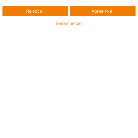
Übersetzung
Reject all
Agree to all
1:2
Save choices
Achtung: Die von uns angebotenen
Kegelzahnräder werden einzeln verkauft. Um
das gewünschte Übersetzungsverhältnis zu
realisieren, müssen zwei Kegelräder bestellt
werden. Voraussetzung für eine
Kombinierbarkeit ist das gleiche
Übersetzungsverhältnis und das gleiche
Modul.
Kategorien
Filter