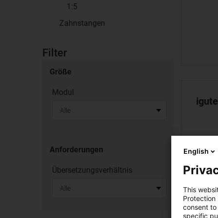
1:5
Zahnstangen
Filter
Größe
Modul
igut
Anforderungen
English
Privac
Übersetzungsverhältnis
This websi
Protection
consent to 
specific p