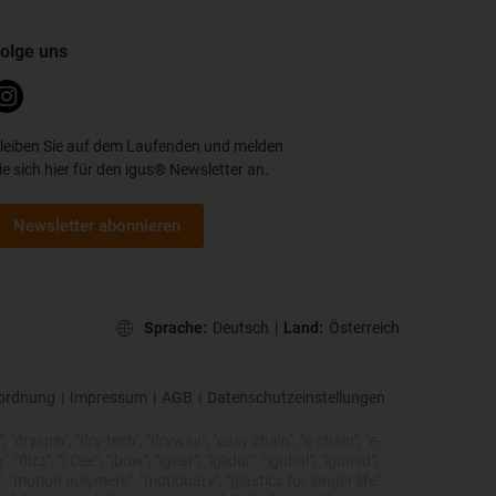
olge uns
leiben Sie auf dem Laufenden und melden
ie sich hier für den igus® Newsletter an.
Newsletter abonnieren
Sprache:
Deutsch
|
Land:
Österreich
ordnung
|
Impressum
|
AGB
|
Datenschutzeinstellungen
 "dryspin", "dry-tech", "dryway", "easy chain", "e-chain", "e-
lizz", "i.Cee", "ibow", "igear", "iglidur", "igubal", "igumid",
, "motion polymers", "motionary", "plastics for longer life",