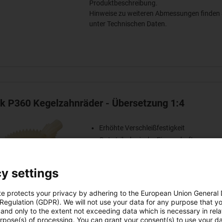
Produktbeschreibung.
Hinweise zu weiteren Abmessungen finden 
unter Technischen Daten.
ek P360 Kegelzahnräder - Übersetzung 1:4
Erhöhte Verschleißfestigkeit
Gute tribologische Eigenschaften
Hohe Zähigkeit
Unempfindlich gegen Stoßbelastung
y settings
Achtung: Um das gewünschte
te protects your privacy by adhering to the European Union General
Übersetzungsverhältnis zu realisieren, m
 Regulation (GDPR). We will not use your data for any purpose that y
zwei Kegelzahnräder bestellt werden.
and only to the extent not exceeding data which is necessary in relat
urpose(s) of processing. You can grant your consent(s) to use your da