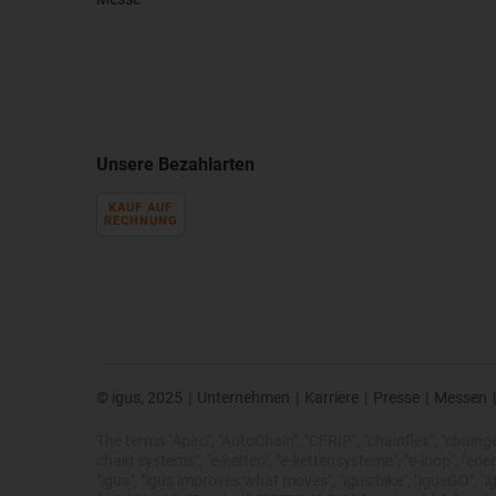
Unsere Bezahlarten
KAUF AUF
RECHNUNG
© igus, 2025
|
Unternehmen
|
Karriere
|
Presse
|
Messen
|
The terms "Apiro", "AutoChain", "CFRIP", "chainflex", "chainge",
chain systems", "e-ketten", "e-kettensysteme", "e-loop", "energy 
"igus", "igus improves what moves", "igus:bike", "igusGO", "ig