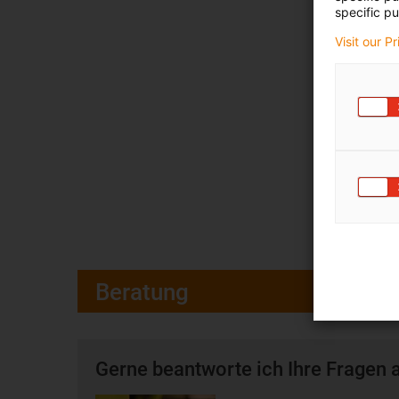
specific pu
Visit our P
Beratung
Gerne beantworte ich Ihre Fragen 