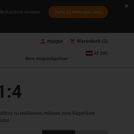
Gehe zu www.igus.com
lle Standorte ansehen
myigus
Warenkorb
(
0
)
AT (DE)
Mein Ansprechpartner
1:4
tnis zu realisieren, müssen zwei Kegelräder
odul.