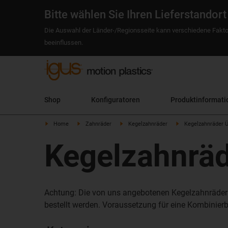
Bitte wählen Sie Ihren Lieferstandort
Die Auswahl der Länder-/Regionsseite kann verschiedene Fakto
beeinflussen.
Shop
Konfiguratoren
Produktinformati
Home
Zahnräder
Kegelzahnräder
Kegelzahnräder Ü
Kegelzahnräd
Achtung: Die von uns angebotenen Kegelzahnräder 
bestellt werden. Voraussetzung für eine Kombinierb