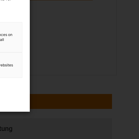
sind
auf die
 in der
ences on
all
Sie
websites
tung