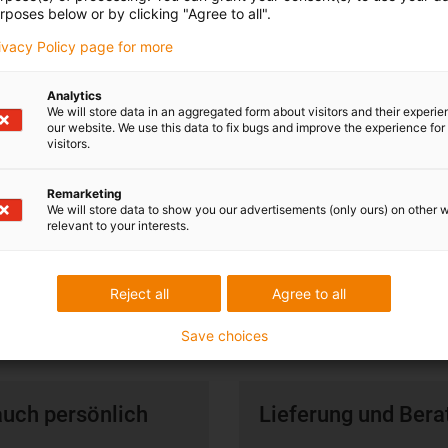
Die hier aufgeführten Kegelzahnräder (1:4) 
rposes below or by clicking "Agree to all".
miteinander kombinierbar. Bitte achten Sie 
rivacy Policy page for more
Auswahl des gleichen Moduls.
Hinweise zu den Toleranzangaben finden Sie
Analytics
We will store data in an aggregated form about visitors and their experi
Produktbeschreibung.
our website. We use this data to fix bugs and improve the experience for 
Hinweise zu weiteren Abmessungen finden 
visitors.
unter Technischen Daten.
Remarketing
We will store data to show you our advertisements (only ours) on other 
relevant to your interests.
Reject all
Agree to all
Save choices
auch persönlich
Lieferung und Bera