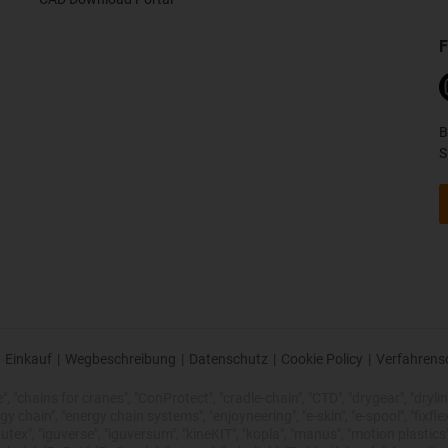
F
B
S
Einkauf
|
Wegbeschreibung
|
Datenschutz
|
Cookie Policy
|
Verfahrens
 "chains for cranes", "ConProtect", "cradle-chain", "CTD", "drygear", "drylin",
chain", "energy chain systems", "enjoyneering", "e-skin", "e-spool", "fixflex", "f
utex", "iguverse", "iguversum", "kineKIT", "kopla", "manus", "motion plastics"